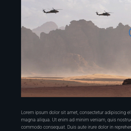
Lorem ipsum dolor sit amet, consectetur adipiscing el
magna aliqua. Ut enim ad minim veniam, quis nostrud e
commodo consequat. Duis aute irure dolor in reprehende