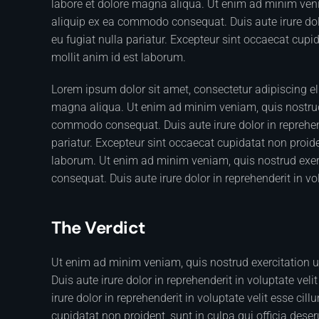
labore et dolore magna aliqua. Ut enim ad minim venia
aliquip ex ea commodo consequat. Duis aute irure dolor
eu fugiat nulla pariatur. Excepteur sint occaecat cupid
mollit anim id est laborum.
Lorem ipsum dolor sit amet, consectetur adipiscing el
magna aliqua. Ut enim ad minim veniam, quis nostrud e
commodo consequat. Duis aute irure dolor in reprehende
pariatur. Excepteur sint occaecat cupidatat non proiden
laborum. Ut enim ad minim veniam, quis nostrud exerc
consequat. Duis aute irure dolor in reprehenderit in vol
The Verdict
Ut enim ad minim veniam, quis nostrud exercitation 
Duis aute irure dolor in reprehenderit in voluptate veli
irure dolor in reprehenderit in voluptate velit esse cil
cupidatat non proident, sunt in culpa qui officia dese