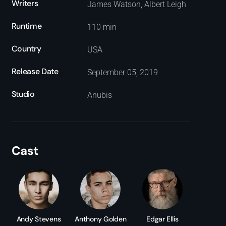
Writers
James Watson, Albert Leigh
Runtime
110 min
Country
USA
Release Date
September 05, 2019
Studio
Anubis
Cast
Andy Stevens
Anthony Golden
Edgar Ellis