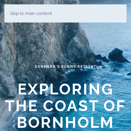
Skip to main content
DENMARK'S SUNNY RETREAT
EXPLORING
THE COAST OF
BORNHOLM