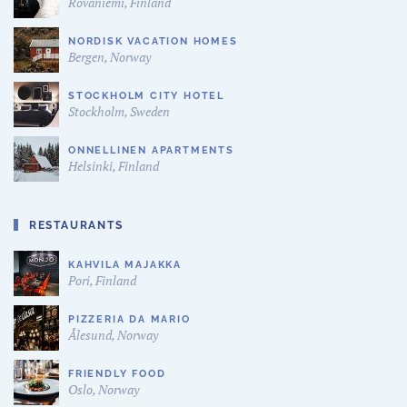
Rovaniemi, Finland
NORDISK VACATION HOMES
Bergen, Norway
STOCKHOLM CITY HOTEL
Stockholm, Sweden
ONNELLINEN APARTMENTS
Helsinki, Finland
RESTAURANTS
KAHVILA MAJAKKA
Pori, Finland
PIZZERIA DA MARIO
Ålesund, Norway
FRIENDLY FOOD
Oslo, Norway