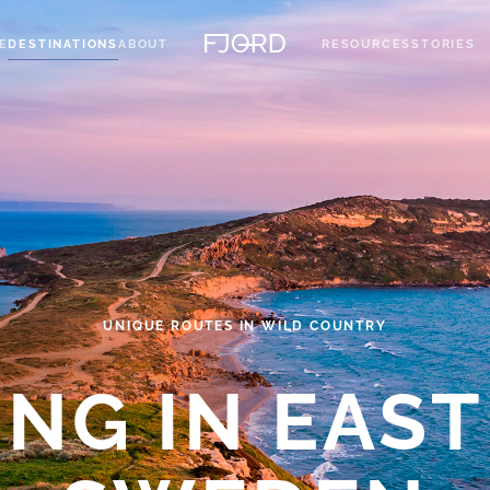
E
DESTINATIONS
ABOUT
RESOURCES
STORIES
UNIQUE ROUTES IN WILD COUNTRY
ING IN EAS