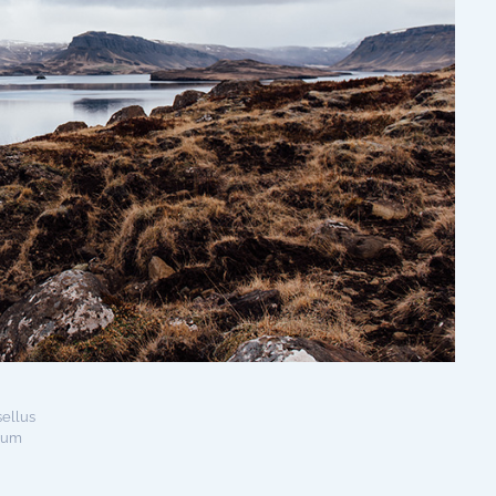
sellus
tium