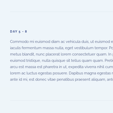
DAY 5 - 8
Commodo mi euismod diam ac vehicula duis, ut euismod erat
iaculis fermentum massa nulla, eget vestibulum tempor. Pos
metus blandit, nunc placerat lorem consectetuer quam. In po
euismod tristique, nulla quisque sit tellus quam quam. Preti
arcu est massa est pharetra in ut, expedita viverra nihil cum
lorem ac luctus egestas posuere. Dapibus magna egestas nulla
ante id mi, est donec vitae penatibus praesent aliquam, ant