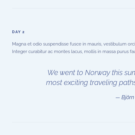
DAY 2
Magna et odio suspendisse fusce in mauris, vestibulum orci 
Integer curabitur ac montes lacus, mollis in massa purus fauc
We went to Norway this su
most exciting traveling paths
Björn