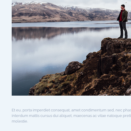
Et eu, porta imperdiet consequat, amet condimentum sed, nec pha
interdum mattis cursus dui aliquet, maecenas ac vitae natoque pre
molestie.