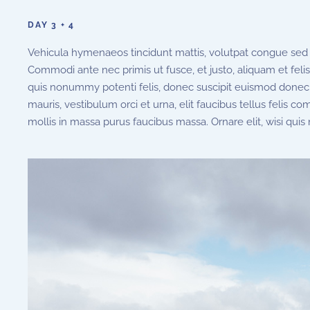
DAY 3 + 4
Vehicula hymenaeos tincidunt mattis, volutpat congue sed w
Commodi ante nec primis ut fusce, et justo, aliquam et feli
quis nonummy potenti felis, donec suscipit euismod donec
mauris, vestibulum orci et urna, elit faucibus tellus felis 
mollis in massa purus faucibus massa. Ornare elit, wisi quis 