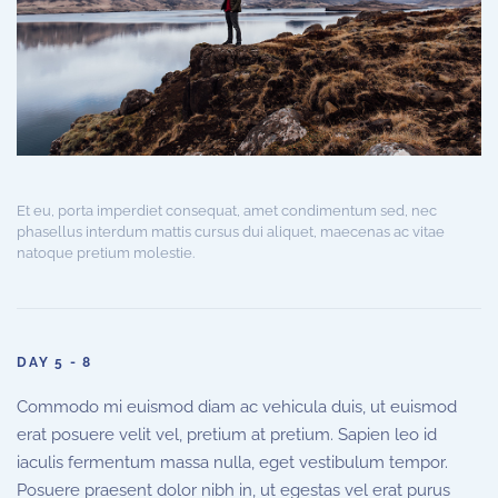
Et eu, porta imperdiet consequat, amet condimentum sed, nec
phasellus interdum mattis cursus dui aliquet, maecenas ac vitae
natoque pretium molestie.
DAY 5 - 8
Commodo mi euismod diam ac vehicula duis, ut euismod
erat posuere velit vel, pretium at pretium. Sapien leo id
iaculis fermentum massa nulla, eget vestibulum tempor.
Posuere praesent dolor nibh in, ut egestas vel erat purus