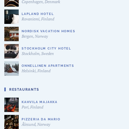
Copenhagen, Denmark
LAPLAND HOTEL
Rovaniemi, Finland
NORDISK VACATION HOMES
Bergen, Norway
STOCKHOLM CITY HOTEL
Stockholm, Sweden
ONNELLINEN APARTMENTS
Helsinki, Finland
RESTAURANTS
KAHVILA MAJAKKA
Pori, Finland
PIZZERIA DA MARIO
Ålesund, Norway