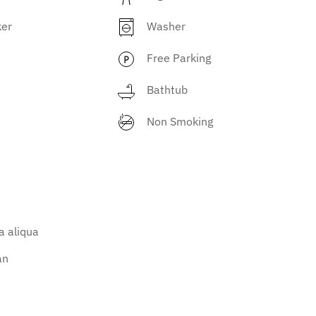
ker
Washer
Free Parking
Bathtub
Non Smoking
a aliqua
an