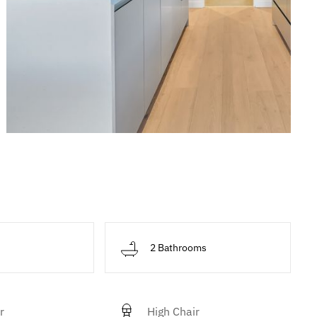
d
2 Bathrooms
r
High Chair