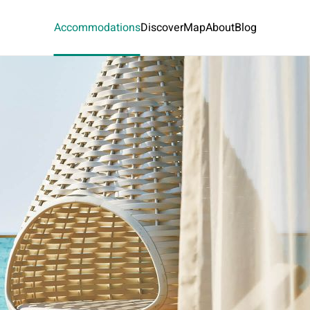
Accommodations
Discover
Map
About
Blog