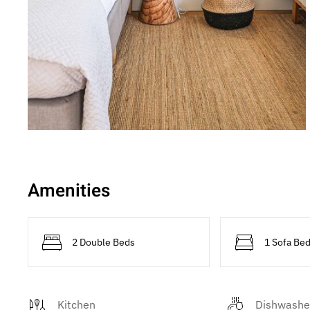
Amenities
2 Double Beds
1 Sofa Be
Kitchen
Dishwashe