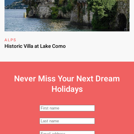
ALPS
Historic Villa at Lake Como
Never Miss Your
Next Dream
Holidays