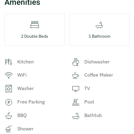
Amenities
2 Double Beds
1 Bathroom
Kitchen
Dishwasher
WiFi
Coffee Maker
Washer
TV
Free Parking
Pool
BBQ
Bathtub
Shower