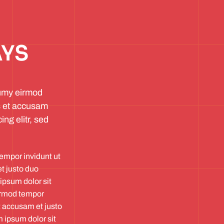
AYS
numy eirmod
s et accusam
ng elitr, sed
empor invidunt ut
t justo duo
ipsum dolor sit
eirmod tempor
t accusam et justo
 ipsum dolor sit