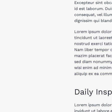
Excepteur sint obca
id est laborum. Dui
consequat, vel illu
dignissim qui blandi
Lorem ipsum dolor 
tincidunt ut laore
nostrud exerci tati
Nam liber tempor c
mazim placerat fac
sed diam nonummy n
wisi enim ad minim 
aliquip ex ea com
Daily Insp
Lorem ipsum dolor 
invidunt ut labore