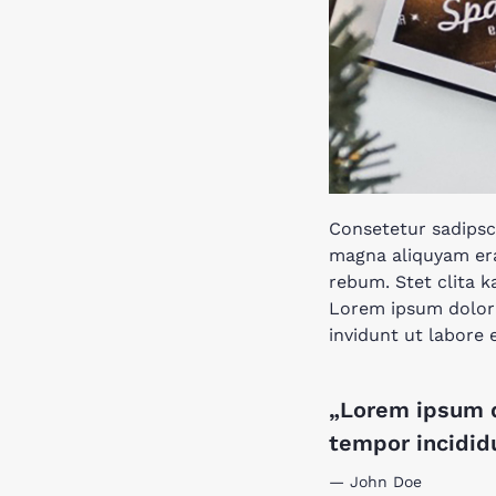
Consetetur sadipsc
magna aliquyam era
rebum. Stet clita 
Lorem ipsum dolor 
invidunt ut labore
„Lorem ipsum d
tempor incididu
John Doe