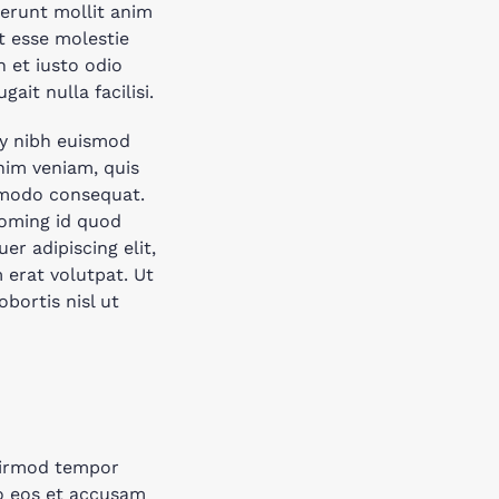
serunt mollit anim
it esse molestie
n et iusto odio
ait nulla facilisi.
my nibh euismod
nim veniam, quis
ommodo consequat.
doming id quod
r adipiscing elit,
erat volutpat. Ut
bortis nisl ut
 eirmod tempor
ro eos et accusam