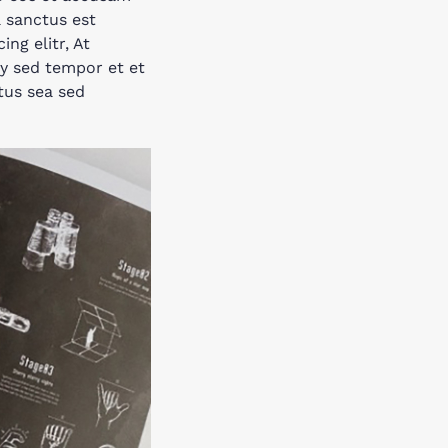
a sanctus est
ng elitr, At
y sed tempor et et
tus sea sed