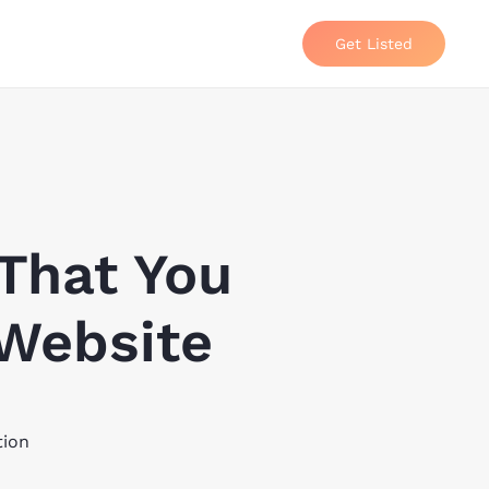
Get Listed
 That You
 Website
tion