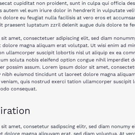
ecat cupiditat non proident, sunt in culpa qui officia de
s autem vel eum iriure dolor in hendrerit in vulputate vel
m dolore eu feugiat nulla facilisis at vero eros et accumsa
t praesent luptatum zzril delenit augue duis dolore te feug
sit amet, consectetuer adipiscing elit, sed diam nonum
et dolore magna aliquam erat volutpat. Ut wisi enim ad mi
on ullamcorper suscipit lobortis nisl ut aliquip ex ea c
um soluta nobis eleifend option congue nihil imperdiet 
er possim assum. Lorem ipsum dolor sit amet, consectetue
ibh euismod tincidunt ut laoreet dolore magna aliquam 
veniam, quis nostrud exerci tation ullamcorper suscipit lo
modo consequat.
iration
sit amet, consetetur sadipscing elitr, sed diam nonumy
 et dolore magna aliquyam erat, sed diam voluptua. At ve