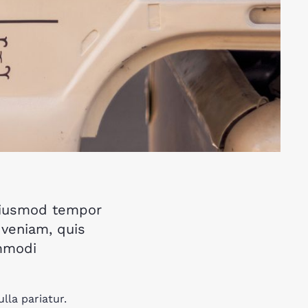
 eiusmod tempor
 veniam, quis
ommodi
lla pariatur.