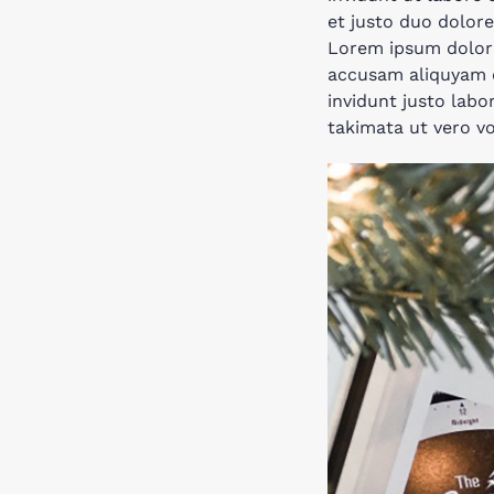
et justo duo dolore
Lorem ipsum dolor s
accusam aliquyam d
invidunt justo lab
takimata ut vero v