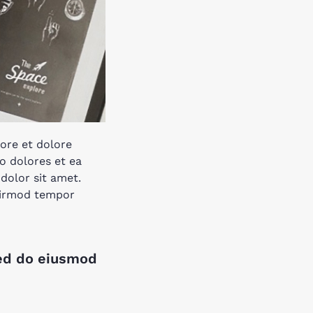
ore et dolore
o dolores et ea
dolor sit amet.
 eirmod tempor
sed do eiusmod