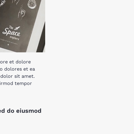
ore et dolore
o dolores et ea
dolor sit amet.
 eirmod tempor
sed do eiusmod