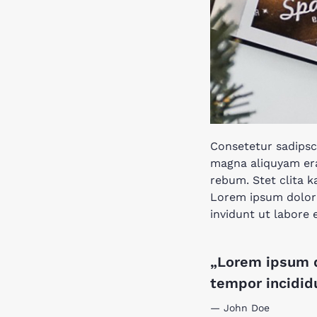
Consetetur sadipsc
magna aliquyam era
rebum. Stet clita 
Lorem ipsum dolor 
invidunt ut labore
„Lorem ipsum d
tempor incididu
John Doe