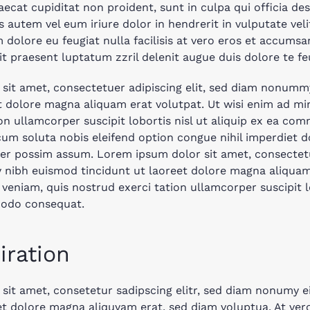
ecat cupiditat non proident, sunt in culpa qui officia de
s autem vel eum iriure dolor in hendrerit in vulputate vel
m dolore eu feugiat nulla facilisis at vero eros et accumsa
t praesent luptatum zzril delenit augue duis dolore te feug
sit amet, consectetuer adipiscing elit, sed diam nonum
et dolore magna aliquam erat volutpat. Ut wisi enim ad mi
on ullamcorper suscipit lobortis nisl ut aliquip ex ea c
um soluta nobis eleifend option congue nihil imperdiet 
er possim assum. Lorem ipsum dolor sit amet, consectetue
ibh euismod tincidunt ut laoreet dolore magna aliquam 
veniam, quis nostrud exerci tation ullamcorper suscipit lo
modo consequat.
iration
sit amet, consetetur sadipscing elitr, sed diam nonumy
 et dolore magna aliquyam erat, sed diam voluptua. At ve