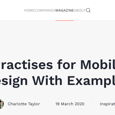
HOME
COMPANIES
MAGAZINE
ABOUT
ractises for Mob
sign With Examp
Charlotte Taylor
19 March 2020
Inspira