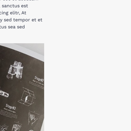
a sanctus est
ng elitr, At
y sed tempor et et
tus sea sed