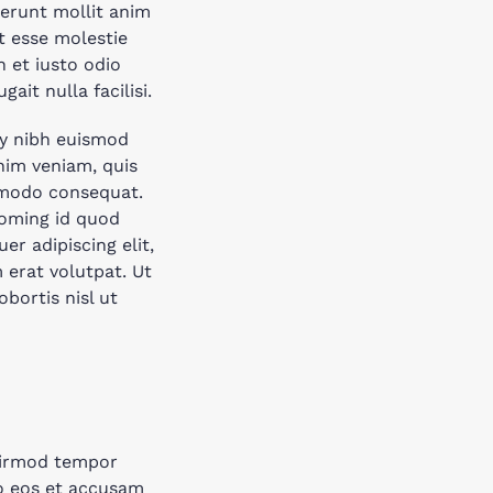
serunt mollit anim
it esse molestie
n et iusto odio
ait nulla facilisi.
my nibh euismod
nim veniam, quis
ommodo consequat.
doming id quod
r adipiscing elit,
erat volutpat. Ut
bortis nisl ut
 eirmod tempor
ro eos et accusam