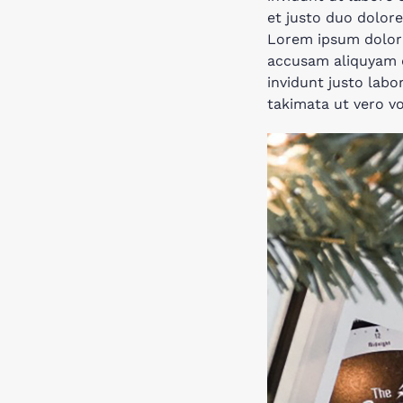
et justo duo dolore
Lorem ipsum dolor s
accusam aliquyam d
invidunt justo lab
takimata ut vero v