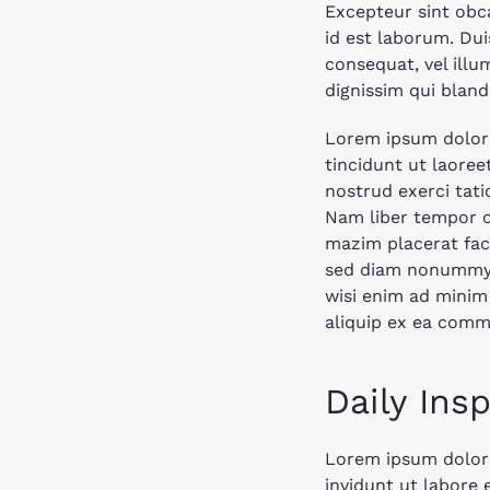
Excepteur sint obca
id est laborum. Dui
consequat, vel illu
dignissim qui blandi
Lorem ipsum dolor 
tincidunt ut laore
nostrud exerci tati
Nam liber tempor c
mazim placerat fac
sed diam nonummy n
wisi enim ad minim 
aliquip ex ea com
Daily Insp
Lorem ipsum dolor 
invidunt ut labore