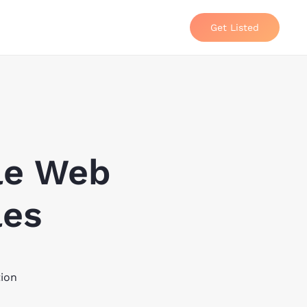
Get Listed
ile Web
les
tion