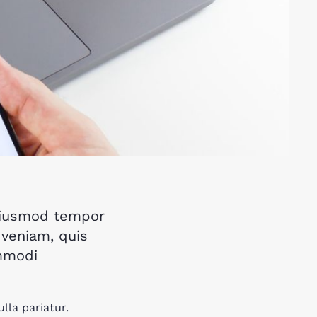
 eiusmod tempor
 veniam, quis
ommodi
lla pariatur.