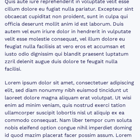
Quis aute iure reprehenderit in voluptate velit esse
cillum dolore eu fugiat nulla pariatur. Excepteur sint
obcaecat cupiditat non proident, sunt in culpa qui
officia deserunt mollit anim id est laborum. Duis
autem vel eum iriure dolor in hendrerit in vulputate
velit esse molestie consequat, vel illum dolore eu
feugiat nulla facilisis at vero eros et accumsan et
iusto odio dignissim qui blandit praesent luptatum
zzril delenit augue duis dolore te feugait nulla
facilisi.
Lorem ipsum dolor sit amet, consectetuer adipiscing
elit, sed diam nonummy nibh euismod tincidunt ut
laoreet dolore magna aliquam erat volutpat. Ut wisi
enim ad minim veniam, quis nostrud exerci tation
ullamcorper suscipit lobortis nisl ut aliquip ex ea
commodo consequat. Nam liber tempor cum soluta
nobis eleifend option congue nihil imperdiet doming
id quod mazim placerat facer possim assum. Lorem