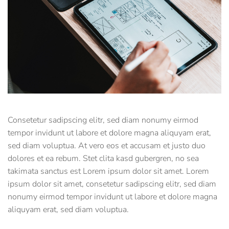
Consetetur sadipscing elitr, sed diam nonumy eirmod
tempor invidunt ut labore et dolore magna aliquyam erat,
sed diam voluptua. At vero eos et accusam et justo duo
dolores et ea rebum. Stet clita kasd gubergren, no sea
takimata sanctus est Lorem ipsum dolor sit amet. Lorem
ipsum dolor sit amet, consetetur sadipscing elitr, sed diam
nonumy eirmod tempor invidunt ut labore et dolore magna
aliquyam erat, sed diam voluptua.