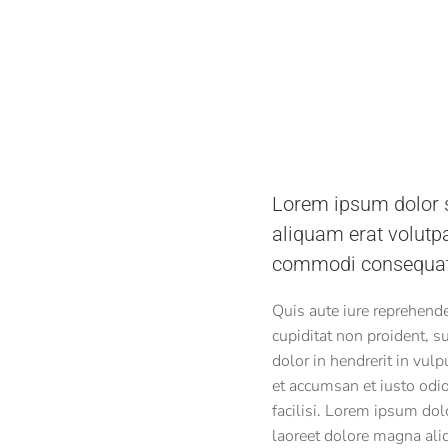
Lorem ipsum dolor s
aliquam erat volutpa
commodi consequat.
Quis aute iure reprehender
cupiditat non proident, s
dolor in hendrerit in vulp
et accumsan et iusto odio
facilisi. Lorem ipsum do
laoreet dolore magna ali