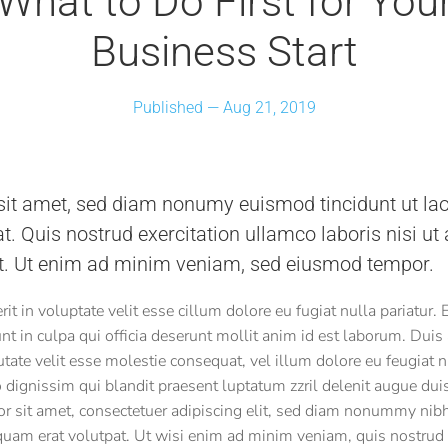
What to Do First for You
Business Start
Published —
Aug 21, 2019
it amet, sed diam nonumy euismod tincidunt ut la
t. Quis nostrud exercitation ullamco laboris nisi ut 
 Ut enim ad minim veniam, sed eiusmod tempor.
it in voluptate velit esse cillum dolore eu fugiat nulla pariatur.
unt in culpa qui officia deserunt mollit anim id est laborum. Duis
utate velit esse molestie consequat, vel illum dolore eu feugiat nu
 dignissim qui blandit praesent luptatum zzril delenit augue duis
lor sit amet, consectetuer adipiscing elit, sed diam nonummy nib
quam erat volutpat. Ut wisi enim ad minim veniam, quis nostrud 