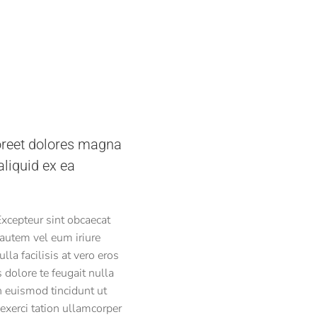
r
oreet dolores magna
aliquid ex ea
 Excepteur sint obcaecat
 autem vel eum iriure
lla facilisis at vero eros
 dolore te feugait nulla
h euismod tincidunt ut
exerci tation ullamcorper