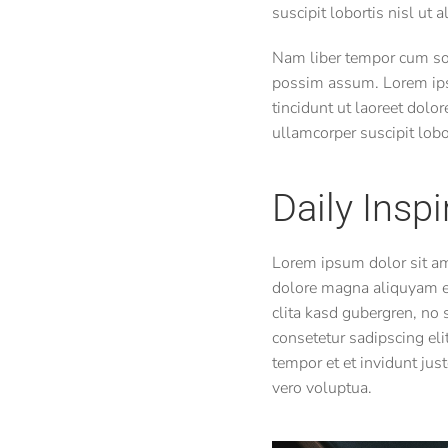
suscipit lobortis nisl ut
Nam liber tempor cum sol
possim assum. Lorem ips
tincidunt ut laoreet dolo
ullamcorper suscipit lob
Daily Inspi
Lorem ipsum dolor sit am
dolore magna aliquyam er
clita kasd gubergren, no
consetetur sadipscing el
tempor et et invidunt jus
vero voluptua.