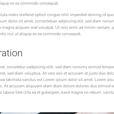
 aliquip ex ea commodo consequat.
uta nobis eleifend option congue nihil imperdiet doming id quo
um dolor sit amet, consectetuer adipiscing elit, sed diam non
re magna aliquam erat volutpat. Ut wisi enim ad minim veniam, qu
ortis nisl ut aliquip ex ea commodo consequat.
ration
et, consetetur sadipscing elitr, sed diam nonumy eirmod tempor 
at, sed diam voluptua. At vero eos et accusam et justo duo dolo
 sea takimata sanctus est Lorem ipsum dolor sit amet. Lorem ips
itr, At accusam aliquyam diam diam dolore dolores duo eirmod e
to labore Stet clita ea et gubergren, kasd magna no rebum. sanct