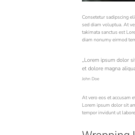
Consetetur sadipscing el
sed diam voluptua. At ver
takimata sanctus est Lore
diam nonumy eirmod temp
„Lorem ipsum dolor sit
et dolore magna aliqua
John Doe
At vero eos et accusam et
Lorem ipsum dolor sit am
tempor invidunt ut labor