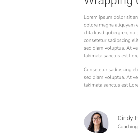
Wrapping 
Lorem ipsum dolor sit am
dolore magna aliquyam er
clita kasd gubergren, no
consetetur sadipscing el
sed diam voluptua. At ver
takimata sanctus est Lor
Consetetur sadipscing el
sed diam voluptua. At ver
takimata sanctus est Lor
Cindy H
Coaching