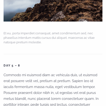
Et eu, porta imperdiet consequat, amet condimentum sed, nec
phasellus interdum mattis cursus dui aliquet, maecenas ac vitae
natoque pretium molestie.
DAY 5 – 8
Commodo mi euismod diam ac vehicula duis, ut euismod
erat posuere velit vel, pretium at pretium. Sapien leo id
iaculis fermentum massa nulla, eget vestibulum tempor.
Posuere praesent dolor nibh in, ut egestas vel erat purus
metus blandit, nunc placerat lorem consectetuer quam. In
porttitor integer, pede turpis sed lectus, consectetuer