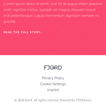
Lorem ipsum dolor sit amet, erat mi sit augue etiam placerat
enim, egestas metus, suscipit vel magna, aliquam neque
erat pellentesque. Ligula elementum dignissim semper mi
gravida
READ THE FULL STORY…
Privacy Policy
Cookie Settings
Imprint
©
2026
Fjord. All rights reserved. Powered by
YOOtheme
.