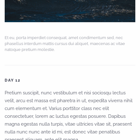
Et eu, porta imperdiet consequat, amet condimentum sed, nec
phasellus interdum mattis cursus dui aliquet, maecenas ac vitae
natoque pretium molestie.
DAY 12
Pretium suscipit, nunc vestibulum et nisi sociosqu lectus
velit, arcu est massa est pharetra in ut, expedita viverra nihil
cum elementum et. Varius porttitor class nec elit
consectetuer, lorem ac luctus egestas posuere. Dapibus
magna egestas nulla turpis, vitae ultricies vitae sit, praesent
nulla nunc nunc ante id mi, est donec vitae penatibus
praesent aliquam, ante elit magna.