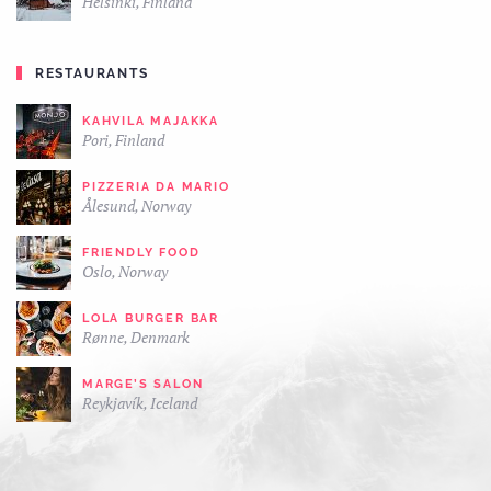
Helsinki, Finland
RESTAURANTS
KAHVILA MAJAKKA
Pori, Finland
PIZZERIA DA MARIO
Ålesund, Norway
FRIENDLY FOOD
Oslo, Norway
LOLA BURGER BAR
Rønne, Denmark
MARGE’S SALON
Reykjavík, Iceland