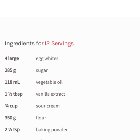
Ingredients for
12 Servings
4 large
egg whites
285 g
sugar
118 mL
vegetable oil
1 ½ tbsp
vanilla extract
¾ cup
sour cream
350 g
flour
2 ½ tsp
baking powder