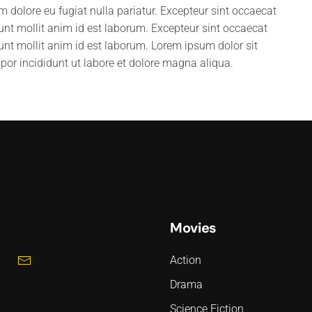
lum dolore eu fugiat nulla pariatur. Excepteur sint occaecat
runt mollit anim id est laborum. Excepteur sint occaecat
runt mollit anim id est laborum. Lorem ipsum dolor sit
por incididunt ut labore et dolore magna aliqua.
Movies
Action
Drama
Science Fiction