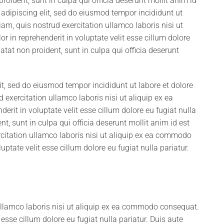
roident, sunt in culpa qui officia deserunt mollit anim id
adipiscing elit, sed do eiusmod tempor incididunt ut
m, quis nostrud exercitation ullamco laboris nisi ut
 in reprehenderit in voluptate velit esse cillum dolore
atat non proident, sunt in culpa qui officia deserunt
it, sed do eiusmod tempor incididunt ut labore et dolore
xercitation ullamco laboris nisi ut aliquip ex ea
rit in voluptate velit esse cillum dolore eu fugiat nulla
t, sunt in culpa qui officia deserunt mollit anim id est
itation ullamco laboris nisi ut aliquip ex ea commodo
uptate velit esse cillum dolore eu fugiat nulla pariatur.
ullamco laboris nisi ut aliquip ex ea commodo consequat.
t esse cillum dolore eu fugiat nulla pariatur. Duis aute