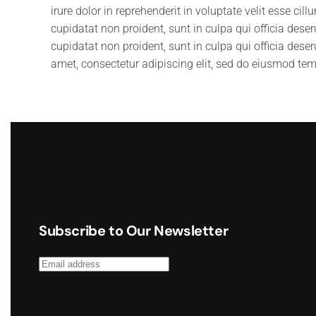
irure dolor in reprehenderit in voluptate velit esse cil
cupidatat non proident, sunt in culpa qui officia dese
cupidatat non proident, sunt in culpa qui officia dese
amet, consectetur adipiscing elit, sed do eiusmod tem
Subscribe to Our Newsletter