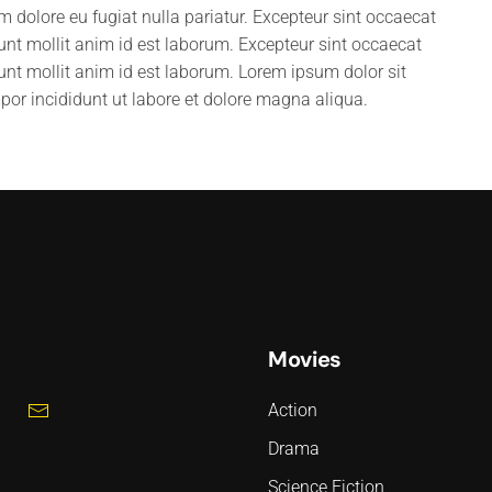
lum dolore eu fugiat nulla pariatur. Excepteur sint occaecat
runt mollit anim id est laborum. Excepteur sint occaecat
runt mollit anim id est laborum. Lorem ipsum dolor sit
por incididunt ut labore et dolore magna aliqua.
Movies
Action
Drama
Science Fiction