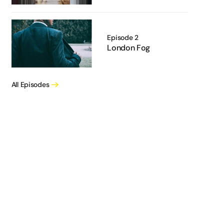
Episode 2
London Fog
All Episodes