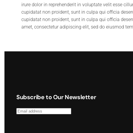
irure dolor in reprehenderit in voluptate velit esse cil
cupidatat non proident, sunt in culpa qui officia dese
cupidatat non proident, sunt in culpa qui officia dese
amet, consectetur adipiscing elit, sed do eiusmod tem
Subscribe to Our Newsletter