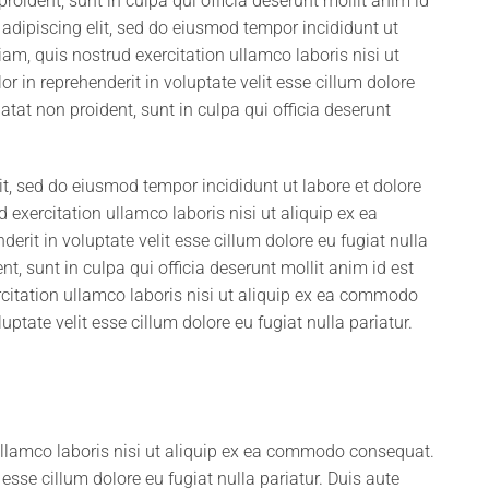
roident, sunt in culpa qui officia deserunt mollit anim id
adipiscing elit, sed do eiusmod tempor incididunt ut
m, quis nostrud exercitation ullamco laboris nisi ut
 in reprehenderit in voluptate velit esse cillum dolore
atat non proident, sunt in culpa qui officia deserunt
it, sed do eiusmod tempor incididunt ut labore et dolore
xercitation ullamco laboris nisi ut aliquip ex ea
rit in voluptate velit esse cillum dolore eu fugiat nulla
t, sunt in culpa qui officia deserunt mollit anim id est
itation ullamco laboris nisi ut aliquip ex ea commodo
uptate velit esse cillum dolore eu fugiat nulla pariatur.
ullamco laboris nisi ut aliquip ex ea commodo consequat.
t esse cillum dolore eu fugiat nulla pariatur. Duis aute