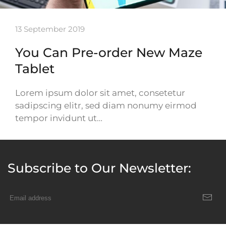
13 September 2019
You Can Pre-order New Maze
Tablet
Lorem ipsum dolor sit amet, consetetur
sadipscing elitr, sed diam nonumy eirmod
tempor invidunt ut…
Subscribe to Our Newsletter: