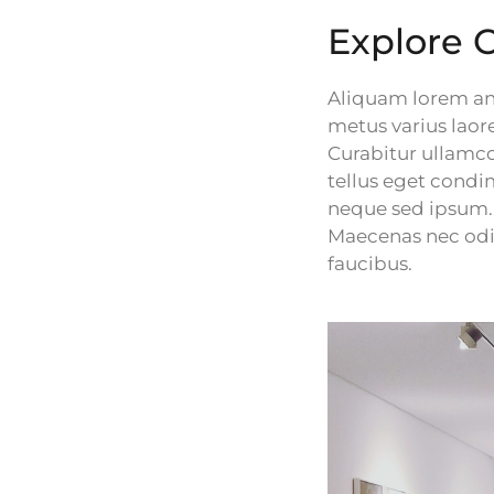
Explore C
Aliquam lorem ante
metus varius laor
Curabitur ullamco
tellus eget cond
neque sed ipsum. 
Maecenas nec odio
faucibus.