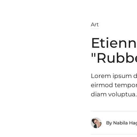
Art
Etienn
"Rubbe
Lorem ipsum do
eirmod tempor 
diam voluptua.
By Nabila Ha