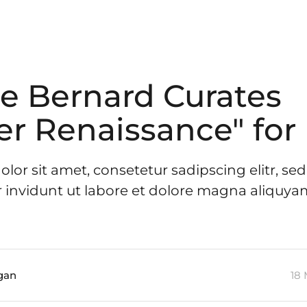
e Bernard Curates
r Renaissance" for
lor sit amet, consetetur sadipscing elitr, 
invidunt ut labore et dolore magna aliquyam
gan
18 