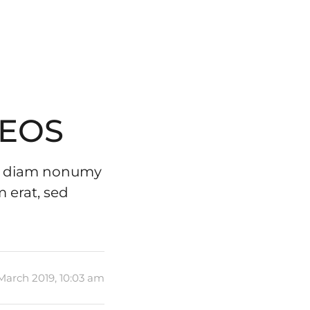
 EOS
sed diam nonumy
 erat, sed
March 2019, 10:03 am