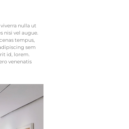
viverra nulla ut
 nisi vel augue.
ecenas tempus,
adipiscing sem
it id, lorem.
ero venenatis