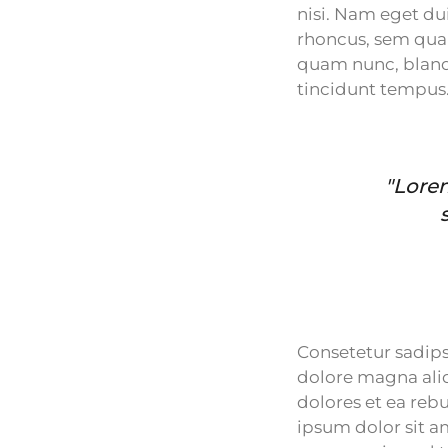
nisi. Nam eget d
rhoncus, sem qua
quam nunc, blandi
tincidunt tempus
"Lorem
Consetetur sadips
dolore magna aliq
dolores et ea reb
ipsum dolor sit a