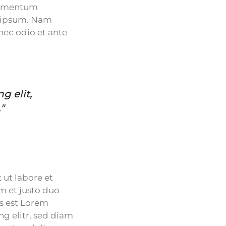
ndimentum
d ipsum. Nam
nec odio et ante
g elit,
"
ut labore et
m et justo duo
us est Lorem
g elitr, sed diam