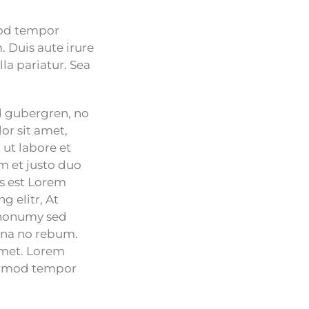
mod tempor
 Duis aute irure
lla pariatur. Sea
sd gubergren, no
or sit amet,
ut labore et
m et justo duo
us est Lorem
g elitr, At
 nonumy sed
agna no rebum.
amet. Lorem
eirmod tempor