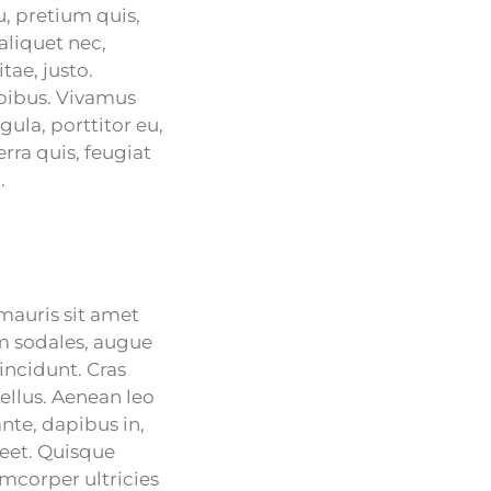
u, pretium quis,
aliquet nec,
tae, justo.
apibus. Vivamus
ula, porttitor eu,
rra quis, feugiat
.
 mauris sit amet
m sodales, augue
incidunt. Cras
ellus. Aenean leo
ante, dapibus in,
oreet. Quisque
amcorper ultricies