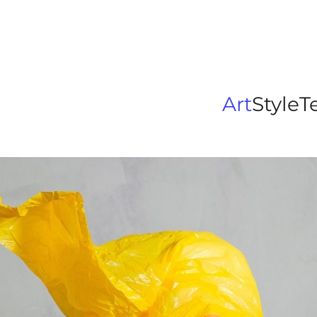
Art
Style
T