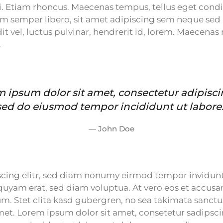
ui. Etiam rhoncus. Maecenas tempus, tellus eget co
m semper libero, sit amet adipiscing sem neque se
t vel, luctus pulvinar, hendrerit id, lorem. Maecenas 
.
 ipsum dolor sit amet, consectetur adipiscin
sed do eiusmod tempor incididunt ut labore.
John Doe
cing elitr, sed diam nonumy eirmod tempor invidunt 
uyam erat, sed diam voluptua. At vero eos et accusa
um. Stet clita kasd gubergren, no sea takimata sanct
met. Lorem ipsum dolor sit amet, consetetur sadipscin