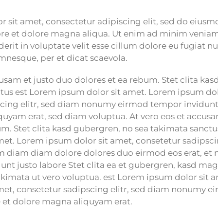
 sit amet, consectetur adipiscing elit, sed do eius
ore et dolore magna aliqua. Ut enim ad minim veniam.
erit in voluptate velit esse cillum dolore eu fugiat nu
mnesque, per et dicat scaevola.
cusam et justo duo dolores et ea rebum. Stet clita ka
tus est Lorem ipsum dolor sit amet. Lorem ipsum dol
cing elitr, sed diam nonumy eirmod tempor invidunt 
uyam erat, sed diam voluptua. At vero eos et accusa
um. Stet clita kasd gubergren, no sea takimata sanct
met. Lorem ipsum dolor sit amet, consetetur sadipscin
 diam diam dolore dolores duo eirmod eos erat, et
dunt justo labore Stet clita ea et gubergren, kasd m
akimata ut vero voluptua. est Lorem ipsum dolor sit 
met, consetetur sadipscing elitr, sed diam nonumy 
e et dolore magna aliquyam erat.