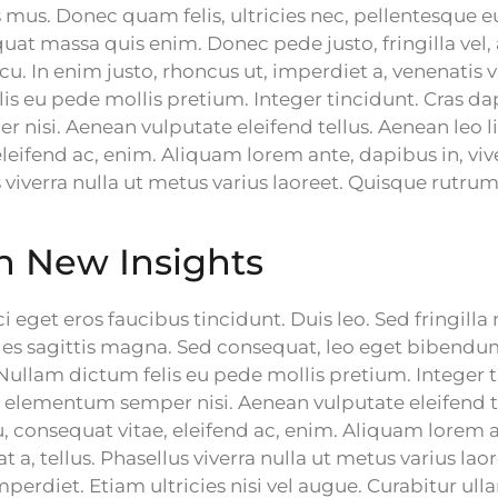
 mus. Donec quam felis, ultricies nec, pellentesque e
at massa quis enim. Donec pede justo, fringilla vel, 
cu. In enim justo, rhoncus ut, imperdiet a, venenatis vi
is eu pede mollis pretium. Integer tincidunt. Cras d
nisi. Aenean vulputate eleifend tellus. Aenean leo lig
leifend ac, enim. Aliquam lorem ante, dapibus in, vive
us viverra nulla ut metus varius laoreet. Quisque rutrum
on New Insights
i eget eros faucibus tincidunt. Duis leo. Sed fringilla
les sagittis magna. Sed consequat, leo eget bibendu
.Nullam dictum felis eu pede mollis pretium. Integer t
elementum semper nisi. Aenean vulputate eleifend t
eu, consequat vitae, eleifend ac, enim. Aliquam lorem 
at a, tellus. Phasellus viverra nulla ut metus varius la
erdiet. Etiam ultricies nisi vel augue. Curabitur ull