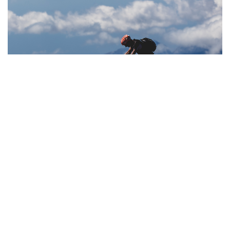
Consetetur sadipscing elitr, sed diam nonumy eirmod
tempor invidunt ut labore et dolore magna aliquyam erat,
sed diam voluptua. At vero eos et accusam et justo duo
dolores et ea rebum. Stet clita kasd gubergren, no sea
takimata sanctus est Lorem ipsum dolor sit amet.
Lorem ipsum dolor sit amet, consetetur sadipscing elitr,