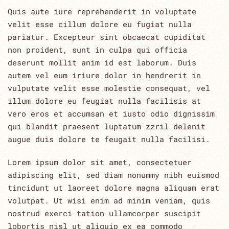
Quis aute iure reprehenderit in voluptate
velit esse cillum dolore eu fugiat nulla
pariatur. Excepteur sint obcaecat cupiditat
non proident, sunt in culpa qui officia
deserunt mollit anim id est laborum. Duis
autem vel eum iriure dolor in hendrerit in
vulputate velit esse molestie consequat, vel
illum dolore eu feugiat nulla facilisis at
vero eros et accumsan et iusto odio dignissim
qui blandit praesent luptatum zzril delenit
augue duis dolore te feugait nulla facilisi.
Lorem ipsum dolor sit amet, consectetuer
adipiscing elit, sed diam nonummy nibh euismod
tincidunt ut laoreet dolore magna aliquam erat
volutpat. Ut wisi enim ad minim veniam, quis
nostrud exerci tation ullamcorper suscipit
lobortis nisl ut aliquip ex ea commodo