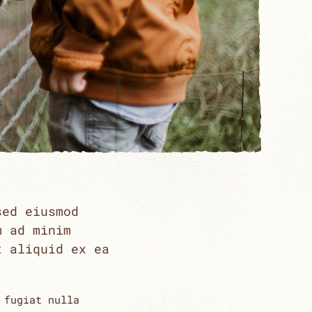
sed eiusmod
m ad minim
t aliquid ex ea
 fugiat nulla