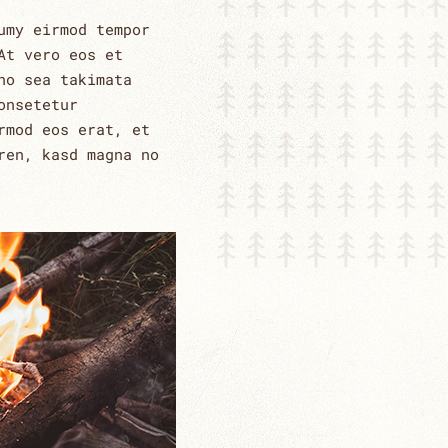
umy eirmod tempor
At vero eos et
no sea takimata
onsetetur
rmod eos erat, et
ren, kasd magna no