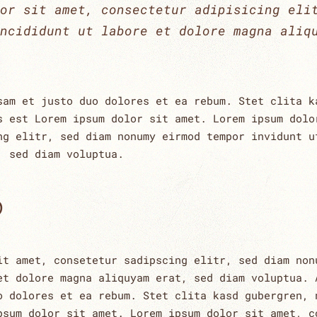
or sit amet, consectetur adipisicing eli
ncididunt ut labore et dolore magna aliq
sam et justo duo dolores et ea rebum. Stet clita k
s est Lorem ipsum dolor sit amet. Lorem ipsum dolo
ng elitr, sed diam nonumy eirmod tempor invidunt u
, sed diam voluptua.
P
it amet, consetetur sadipscing elitr, sed diam non
et dolore magna aliquyam erat, sed diam voluptua. 
o dolores et ea rebum. Stet clita kasd gubergren, 
psum dolor sit amet. Lorem ipsum dolor sit amet, c