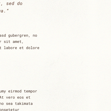
t, sed do
ua.“
asd gubergren, no
r sit amet,
t labore et dolore
umy eirmod tempor
At vero eos et
no sea takimata
onsetetur