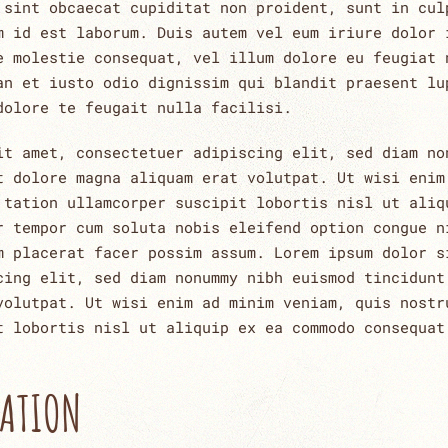
 sint obcaecat cupiditat non proident, sunt in cul
m id est laborum. Duis autem vel eum iriure dolor 
e molestie consequat, vel illum dolore eu feugiat 
an et iusto odio dignissim qui blandit praesent lu
dolore te feugait nulla facilisi.
it amet, consectetuer adipiscing elit, sed diam no
t dolore magna aliquam erat volutpat. Ut wisi enim
 tation ullamcorper suscipit lobortis nisl ut aliq
r tempor cum soluta nobis eleifend option congue n
m placerat facer possim assum. Lorem ipsum dolor s
cing elit, sed diam nonummy nibh euismod tincidunt
volutpat. Ut wisi enim ad minim veniam, quis nostr
t lobortis nisl ut aliquip ex ea commodo consequat
RATION