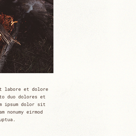
t labore et dolore
to duo dolores et
m ipsum dolor sit
am nonumy eirmod
uptua.