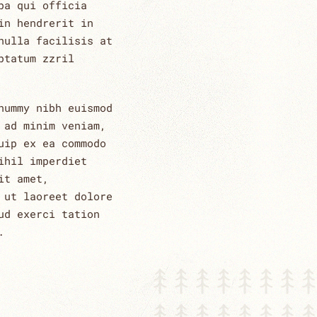
pa qui officia
in hendrerit in
nulla facilisis at
ptatum zzril
nummy nibh euismod
 ad minim veniam,
uip ex ea commodo
ihil imperdiet
it amet,
 ut laoreet dolore
ud exerci tation
.