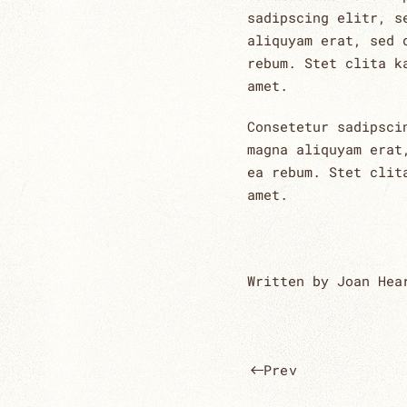
sadipscing elitr, s
aliquyam erat, sed 
rebum. Stet clita k
amet.
Consetetur sadipsci
magna aliquyam erat
ea rebum. Stet clit
amet.
Written by Joan He
Prev