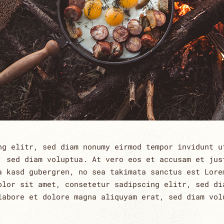
ng elitr, sed diam nonumy eirmod tempor invidunt u
, sed diam voluptua. At vero eos et accusam et jus
a kasd gubergren, no sea takimata sanctus est Lore
olor sit amet, consetetur sadipscing elitr, sed di
labore et dolore magna aliquyam erat, sed diam vol