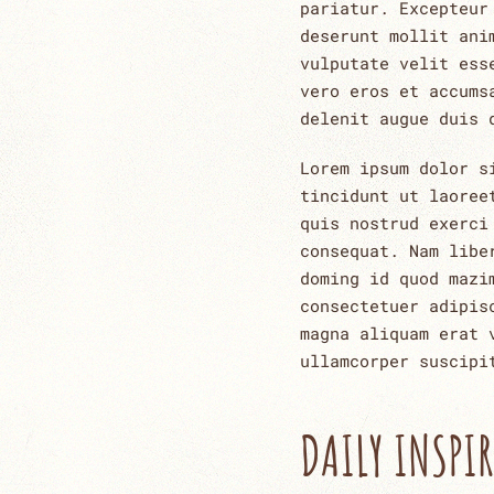
pariatur. Excepteur
deserunt mollit ani
vulputate velit ess
vero eros et accums
delenit augue duis 
Lorem ipsum dolor s
tincidunt ut laoree
quis nostrud exerci
consequat. Nam libe
doming id quod mazi
consectetuer adipis
magna aliquam erat 
ullamcorper suscipi
DAILY INSPI