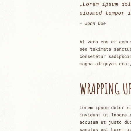
„Lorem ipsum dol
eiusmod tempor i
John Doe
At vero eos et accu
sea takimata sanctu
consetetur sadipsci
magna aliquyam erat
WRAPPING U
Lorem ipsum dolor s
invidunt ut labore 
accusam et justo du
sanctus est Lorem i