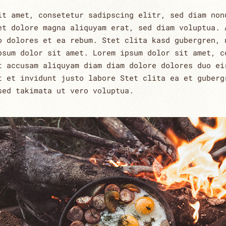
it amet, consetetur sadipscing elitr, sed diam non
et dolore magna aliquyam erat, sed diam voluptua. 
o dolores et ea rebum. Stet clita kasd gubergren, 
psum dolor sit amet. Lorem ipsum dolor sit amet, c
t accusam aliquyam diam diam dolore dolores duo ei
t et invidunt justo labore Stet clita ea et guberg
sed takimata ut vero voluptua.