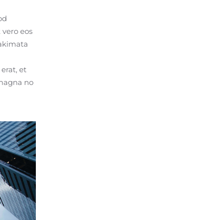
od
 vero eos
takimata
erat, et
 magna no