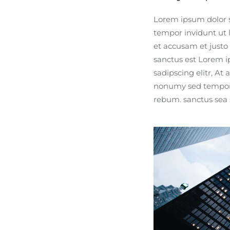
Lorem ipsum dolor s
tempor invidunt ut 
et accusam et justo
sanctus est Lorem i
sadipscing elitr, A
nonumy sed tempor e
rebum. sanctus sea 