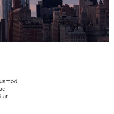
eiusmod
 ad
i ut