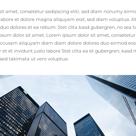
it amet, consetetur sadipscing elitr, sed diam nonumy eirm
labore et dolore magna aliquyam erat, sed diam voluptua. At
 duo dolores et ea rebum. Stet clita kasd gubergren, no sea 
psum dolor sit amet. Lorem ipsum dolor sit amet, consetetur
t accusam aliquyam diam diam dolore dolores duo eirmod eos 
t et invidunt justo labore Stet clita ea et gubergren, kasd
sed takimata ut vero voluptua.