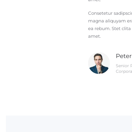
Consetetur sadipsci
magna aliquyam erat
ea rebum. Stet clit
amet.
Pete
Senior 
Corpora