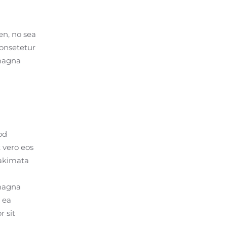
en, no sea
consetetur
 magna
od
 vero eos
takimata
 magna
 ea
 sit