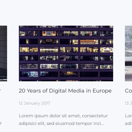
r
20 Years of Digital Media in Europe
Co
12 January 2017
13 
Lorem ipsum dolor sit amet, consectetur
Lor
r
adipisici elit, sed eiusmod tempor inci…
adi