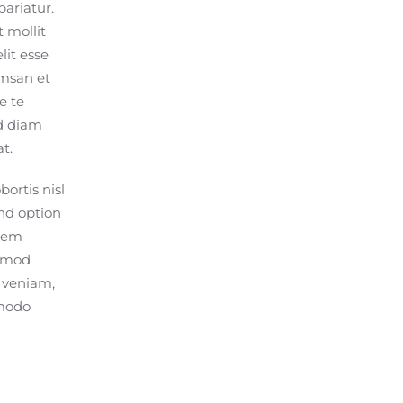
pariatur.
t mollit
lit esse
umsan et
e te
ed diam
t.
ortis nisl
nd option
orem
ismod
 veniam,
mmodo