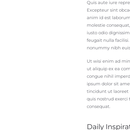
Quis aute iure repre
Excepteur sint obcae
anim id est laborum.
molestie consequat, 
iusto odio dignissim
feugait nulla facili
nonummy nibh euism
Ut wisi enim ad mini
ut aliquip ex ea co
congue nihil imper
ipsum dolor sit ame
tincidunt ut laoree
quis nostrud exerci 
consequat.
Daily Inspira