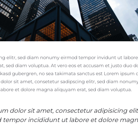
ng elitr, sed diam nonumy eirmod tempor invidunt ut labore
, sed diam voluptua. At vero eos et accusam et justo duo do
a kasd gubergren, no sea takimata sanctus est Lorem ipsum do
olor sit amet, consetetur sadipscing elitr, sed diam nonum
labore et dolore magna aliquyam erat, sed diam voluptua.
m dolor sit amet, consectetur adipisicing elit
 tempor incididunt ut labore et dolore mag