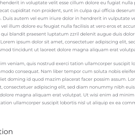
henderit in voluptate velit esse cillum dolore eu fugiat nulla 
cat cupiditat non proident, sunt in culpa qui officia deserun
 Duis autem vel eum iriure dolor in hendrerit in vulputate ve
vel illum dolore eu feugiat nulla facilisis at vero eros et acc
 qui blandit praesent luptatum zzril delenit augue duis dolor
si. Lorem ipsum dolor sit amet, consectetuer adipiscing elit, s
od tincidunt ut laoreet dolore magna aliquam erat volutpa
m veniam, quis nostrud exerci tation ullamcorper suscipit lob
mmodo consequat. Nam liber tempor cum soluta nobis eleife
diet doming id quod mazim placerat facer possim assum. L
t, consectetuer adipiscing elit, sed diam nonummy nibh eu
t dolore magna aliquam erat volutpat. Ut wisi enim ad minim
tation ullamcorper suscipit lobortis nisl ut aliquip ex ea co
tion