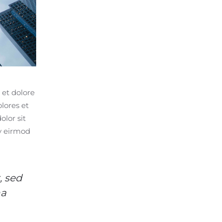
 et dolore
lores et
lor sit
y eirmod
, sed
na