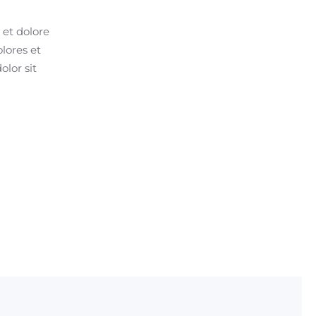
 et dolore
lores et
lor sit