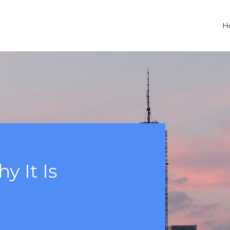
H
y It Is