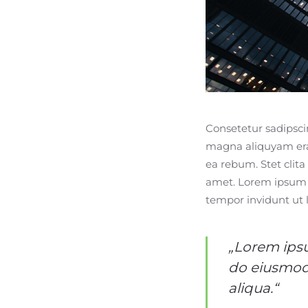
Consetetur sadipsci
magna aliquyam erat
ea rebum. Stet clit
amet. Lorem ipsum d
tempor invidunt ut 
„Lorem ipsu
do eiusmod
aliqua.“