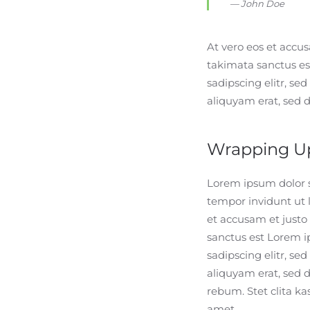
John Doe
At vero eos et accus
takimata sanctus es
sadipscing elitr, s
aliquyam erat, sed 
Wrapping U
Lorem ipsum dolor s
tempor invidunt ut 
et accusam et justo
sanctus est Lorem i
sadipscing elitr, s
aliquyam erat, sed 
rebum. Stet clita k
amet.