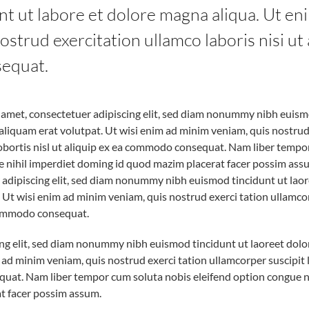
nt ut labore et dolore magna aliqua. Ut e
ostrud exercitation ullamco laboris nisi ut 
equat.
 amet, consectetuer adipiscing elit, sed diam nonummy nibh euism
aliquam erat volutpat. Ut wisi enim ad minim veniam, quis nostrud
lobortis nisl ut aliquip ex ea commodo consequat. Nam liber tempo
e nihil imperdiet doming id quod mazim placerat facer possim as
r adipiscing elit, sed diam nonummy nibh euismod tincidunt ut lao
 Ut wisi enim ad minim veniam, quis nostrud exerci tation ullamcor
 commodo consequat.
ng elit, sed diam nonummy nibh euismod tincidunt ut laoreet dol
 ad minim veniam, quis nostrud exerci tation ullamcorper suscipit lo
at. Nam liber tempor cum soluta nobis eleifend option congue n
t facer possim assum.