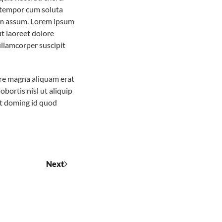
r tempor cum soluta
sim assum. Lorem ipsum
t laoreet dolore
ullamcorper suscipit
ore magna aliquam erat
bortis nisl ut aliquip
t doming id quod
Next