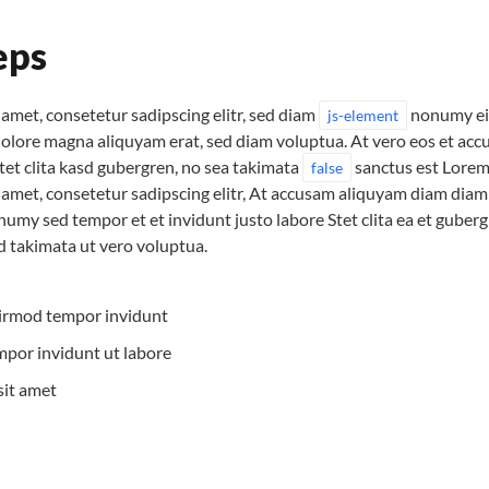
eps
amet, consetetur sadipscing elitr, sed diam
nonumy ei
js-element
 dolore magna aliquyam erat, sed diam voluptua. At vero eos et acc
tet clita kasd gubergren, no sea takimata
sanctus est Lorem 
false
 amet, consetetur sadipscing elitr, At accusam aliquyam diam diam
numy sed tempor et et invidunt justo labore Stet clita ea et gube
d takimata ut vero voluptua.
irmod tempor invidunt
or invidunt ut labore
sit amet