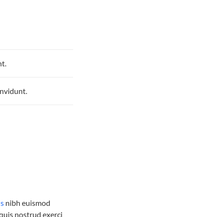
t.
nvidunt.
is
nibh euismod
quis nostrud exerci