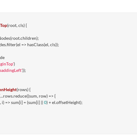
nTop
(
root, cls
) 
{

odes(root.children);

es.filter(
el
 =>
 hasClass(el, cls));

de

ginTop'
)

paddingLeft'
));

nHeight
(
rows
) 
{

...rows.reduce(
(
sum, row
) =>
 {

, i
) =>
 sum[i] = (sum[i] || 
0
) + el.offsetHeight);
