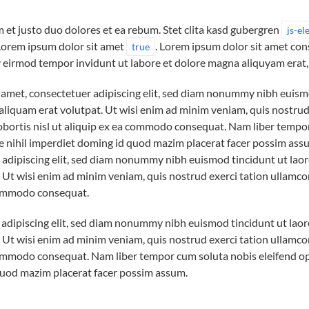
 et justo duo dolores et ea rebum. Stet clita kasd gubergren
js-e
Lorem ipsum dolor sit amet
. Lorem ipsum dolor sit amet con
true
 eirmod tempor invidunt ut labore et dolore magna aliquyam erat,
 amet, consectetuer adipiscing elit, sed diam nonummy nibh euism
aliquam erat volutpat. Ut wisi enim ad minim veniam, quis nostrud
lobortis nisl ut aliquip ex ea commodo consequat. Nam liber tempo
e nihil imperdiet doming id quod mazim placerat facer possim as
r adipiscing elit, sed diam nonummy nibh euismod tincidunt ut lao
 Ut wisi enim ad minim veniam, quis nostrud exerci tation ullamcor
 commodo consequat.
adipiscing elit, sed diam nonummy nibh euismod tincidunt ut lao
 Ut wisi enim ad minim veniam, quis nostrud exerci tation ullamcor
 commodo consequat. Nam liber tempor cum soluta nobis eleifend op
uod mazim placerat facer possim assum.