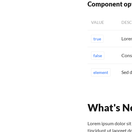
Component op
VALUE
DESC
Lore
true
Conse
false
Sed 
element
What's N
Lorem ipsum dolor sit
tincidunt ut laoreet 