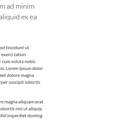
nim ad minim
aliquid ex ea
od tincidunt ut
 exerci tation
r cum soluta nobis
sum. Lorem ipsum dolor
reet dolore magna
per suscipit lobortis
ore magna aliquam erat
bortis nisl ut aliquip
ihil imperdiet doming