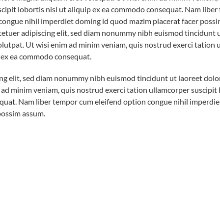
scipit lobortis nisl ut aliquip ex ea commodo consequat. Nam libe
 congue nihil imperdiet doming id quod mazim placerat facer pos
ctetuer adipiscing elit, sed diam nonummy nibh euismod tincidunt u
lutpat. Ut wisi enim ad minim veniam, quis nostrud exerci tation 
uip ex ea commodo consequat.
ng elit, sed diam nonummy nibh euismod tincidunt ut laoreet dol
 ad minim veniam, quis nostrud exerci tation ullamcorper suscipit lo
uat. Nam liber tempor cum eleifend option congue nihil imperdie
possim assum.