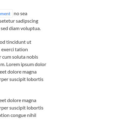
no sea
lement
setetur sadipscing
 sed diam voluptua.
od tincidunt ut
 exerci tation
r cum soluta nobis
sum. Lorem ipsum dolor
reet dolore magna
per suscipit lobortis
reet dolore magna
per suscipit lobortis
tion congue nihil