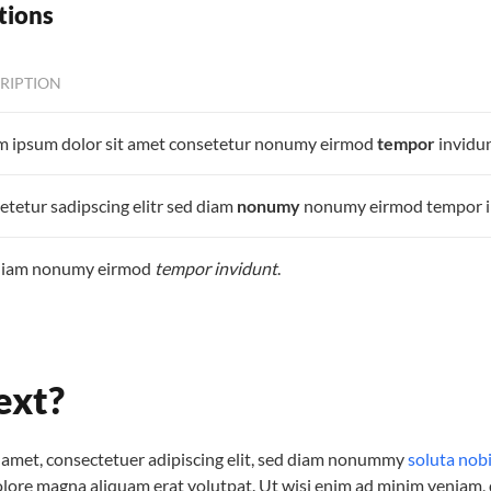
tions
RIPTION
m ipsum dolor sit amet consetetur nonumy eirmod
tempor
invidun
tetur sadipscing elitr sed diam
nonumy
nonumy eirmod tempor i
diam nonumy eirmod
tempor invidunt
.
ext?
 amet, consectetuer adipiscing elit, sed diam nonummy
soluta nob
dolore magna aliquam erat volutpat. Ut wisi enim ad minim veniam, 