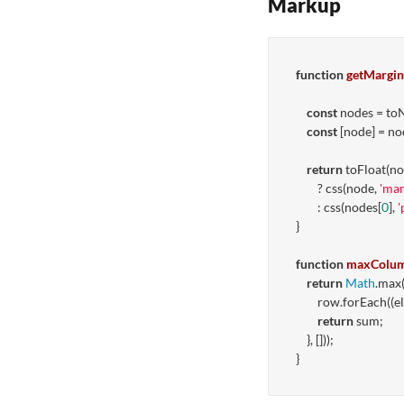
Markup
function
getMargi
const
 nodes = toN
const
 [node] = nod
return
 toFloat(no
        ? css(node, 
'mar
        : css(nodes[
0
], 
'
}

function
maxColum
return
Math
.max(
        row.forEach(
(
el
return
 sum;

    }, []));
