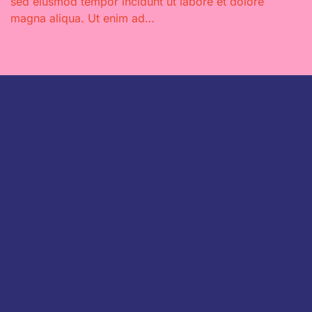
sed eiusmod tempor incidunt ut labore et dolore
magna aliqua. Ut enim ad…