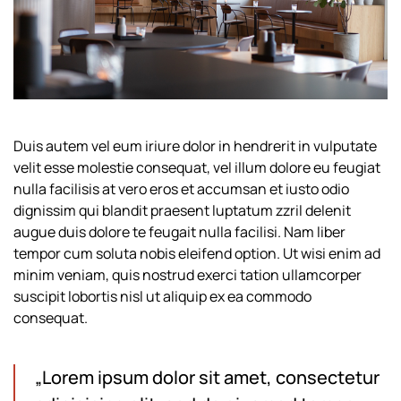
Duis autem vel eum iriure dolor in hendrerit in vulputate
velit esse molestie consequat, vel illum dolore eu feugiat
nulla facilisis at vero eros et accumsan et iusto odio
dignissim qui blandit praesent luptatum zzril delenit
augue duis dolore te feugait nulla facilisi. Nam liber
tempor cum soluta nobis eleifend option. Ut wisi enim ad
minim veniam, quis nostrud exerci tation ullamcorper
suscipit lobortis nisl ut aliquip ex ea commodo
consequat.
„Lorem ipsum dolor sit amet, consectetur