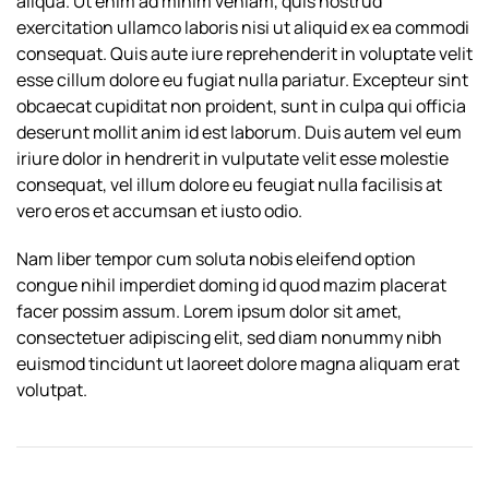
aliqua. Ut enim ad minim veniam, quis nostrud
exercitation ullamco laboris nisi ut aliquid ex ea commodi
consequat. Quis aute iure reprehenderit in voluptate velit
esse cillum dolore eu fugiat nulla pariatur. Excepteur sint
obcaecat cupiditat non proident, sunt in culpa qui officia
deserunt mollit anim id est laborum. Duis autem vel eum
iriure dolor in hendrerit in vulputate velit esse molestie
consequat, vel illum dolore eu feugiat nulla facilisis at
vero eros et accumsan et iusto odio.
Nam liber tempor cum soluta nobis eleifend option
congue nihil imperdiet doming id quod mazim placerat
facer possim assum. Lorem ipsum dolor sit amet,
consectetuer adipiscing elit, sed diam nonummy nibh
euismod tincidunt ut laoreet dolore magna aliquam erat
volutpat.