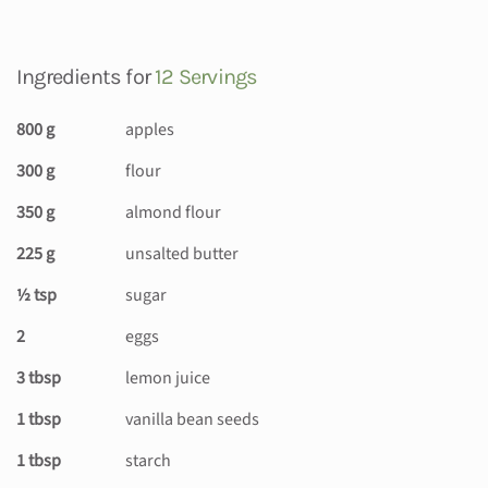
Ingredients for
12 Servings
800 g
apples
300 g
flour
350 g
almond flour
225 g
unsalted butter
½ tsp
sugar
2
eggs
3 tbsp
lemon juice
1 tbsp
vanilla bean seeds
1 tbsp
starch