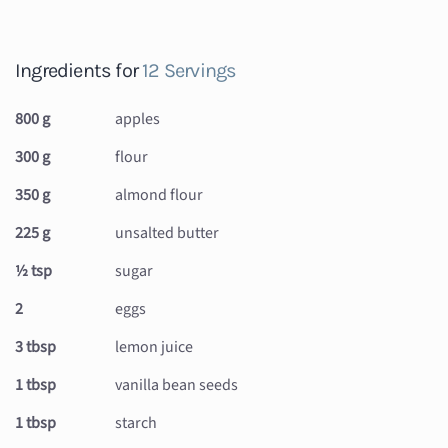
Ingredients for
12 Servings
800 g
apples
300 g
flour
350 g
almond flour
225 g
unsalted butter
½ tsp
sugar
2
eggs
3 tbsp
lemon juice
1 tbsp
vanilla bean seeds
1 tbsp
starch