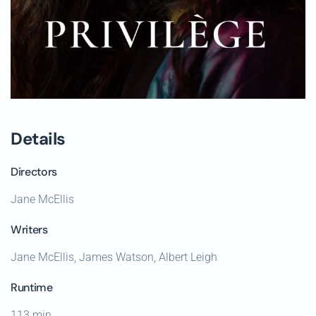
Details
Directors
Jane McEllis
Writers
Jane McEllis, James Watson, Albert Leigh
Runtime
113 min