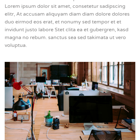
Lorem ipsum dolor sit amet, consetetur sadipscing
elitr, At accusam aliquyam diam diam dolore dolores
duo eirmod eos erat, et nonumy sed tempor et et
invidunt justo labore Stet clita ea et gubergren, kasd
magna no rebum. sanctus sea sed takimata ut vero
voluptua.