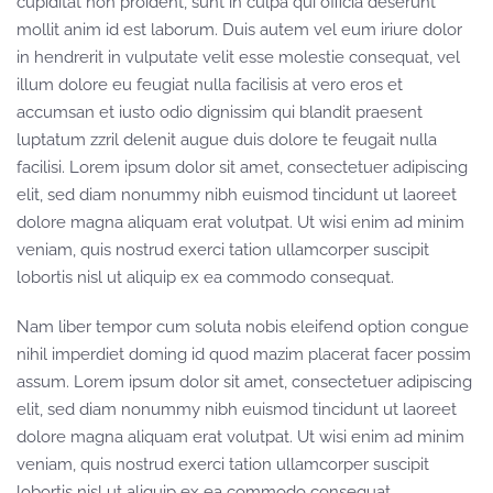
cupiditat non proident, sunt in culpa qui officia deserunt
mollit anim id est laborum. Duis autem vel eum iriure dolor
in hendrerit in vulputate velit esse molestie consequat, vel
illum dolore eu feugiat nulla facilisis at vero eros et
accumsan et iusto odio dignissim qui blandit praesent
luptatum zzril delenit augue duis dolore te feugait nulla
facilisi. Lorem ipsum dolor sit amet, consectetuer adipiscing
elit, sed diam nonummy nibh euismod tincidunt ut laoreet
dolore magna aliquam erat volutpat. Ut wisi enim ad minim
veniam, quis nostrud exerci tation ullamcorper suscipit
lobortis nisl ut aliquip ex ea commodo consequat.
Nam liber tempor cum soluta nobis eleifend option congue
nihil imperdiet doming id quod mazim placerat facer possim
assum. Lorem ipsum dolor sit amet, consectetuer adipiscing
elit, sed diam nonummy nibh euismod tincidunt ut laoreet
dolore magna aliquam erat volutpat. Ut wisi enim ad minim
veniam, quis nostrud exerci tation ullamcorper suscipit
lobortis nisl ut aliquip ex ea commodo consequat.