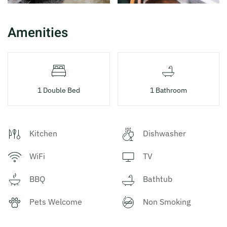
Amenities
1 Double Bed
1 Bathroom
Kitchen
Dishwasher
WiFi
TV
BBQ
Bathtub
Pets Welcome
Non Smoking