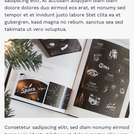
sadipscing elitr, At accusam aliquyam diam diam
dolore dolores duo eirmod eos erat, et nonumy sed
tempor et et invidunt justo labore Stet clita ea et
gubergren, kasd magna no rebum. sanctus sea sed
takimata ut vero voluptua.
Consetetur sadipscing elitr, sed diam nonumy eirmod