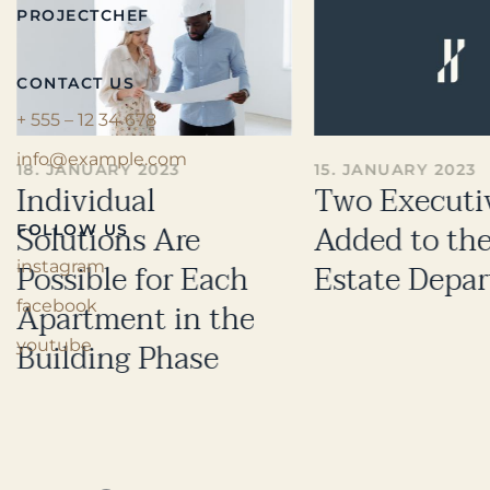
PROJECTCHEF
CONTACT US
+ 555 – 12 34 678
info@example.com
18. JANUARY 2023
15. JANUARY 2023
Individual
Two Executi
Solutions Are
Added to the
FOLLOW US
Possible for Each
Estate Depa
instagram
Apartment in the
facebook
Building Phase
youtube