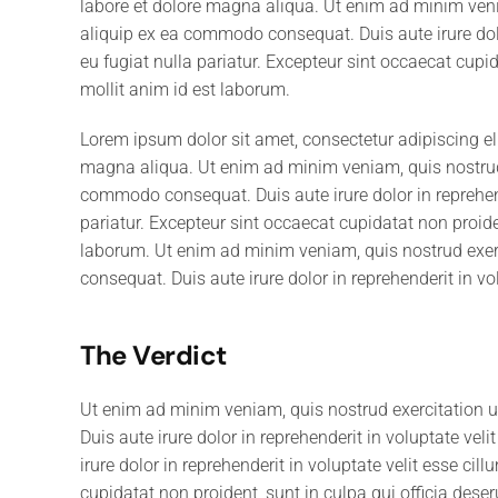
labore et dolore magna aliqua. Ut enim ad minim venia
aliquip ex ea commodo consequat. Duis aute irure dolor
eu fugiat nulla pariatur. Excepteur sint occaecat cupid
mollit anim id est laborum.
Lorem ipsum dolor sit amet, consectetur adipiscing el
magna aliqua. Ut enim ad minim veniam, quis nostrud e
commodo consequat. Duis aute irure dolor in reprehende
pariatur. Excepteur sint occaecat cupidatat non proiden
laborum. Ut enim ad minim veniam, quis nostrud exerc
consequat. Duis aute irure dolor in reprehenderit in vol
The Verdict
Ut enim ad minim veniam, quis nostrud exercitation 
Duis aute irure dolor in reprehenderit in voluptate veli
irure dolor in reprehenderit in voluptate velit esse cil
cupidatat non proident, sunt in culpa qui officia dese