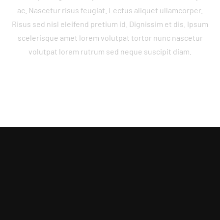
ac. Nascetur risus feugiat. Lectus aliquet ullamcorper.
Risus sed nisl eleifend pretium id. Dignissim et dis. Ipsum
scelerisque amet lorem volutpat tortor nunc nascetur
volutpat lorem rutrum sed neque suscipit diam.