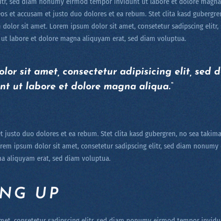
litr, sed diam nonumy eirmod tempor invidunt ut labore et dolore magna
os et accusam et justo duo dolores et ea rebum. Stet clita kasd gubergre
 dolor sit amet. Lorem ipsum dolor sit amet, consetetur sadipscing elit
ut labore et dolore magna aliquyam erat, sed diam voluptua.
lor sit amet, consectetur adipisicing elit, sed 
nt ut labore et dolore magna aliqua.“
t justo duo dolores et ea rebum. Stet clita kasd gubergren, no sea takim
orem ipsum dolor sit amet, consetetur sadipscing elitr, sed diam nonum
na aliquyam erat, sed diam voluptua.
NG UP
met, consetetur sadipscing elitr, sed diam nonumy eirmod tempor invidun