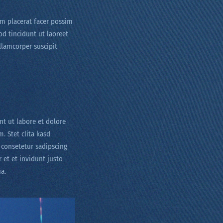
m placerat facer possim
d tincidunt ut laoreet
llamcorper suscipit
t ut labore et dolore
. Stet clita kasd
 consetetur sadipscing
et et invidunt justo
a.