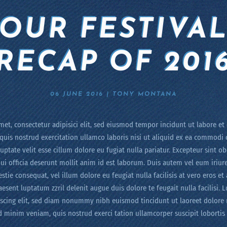
OUR FESTIVA
RECAP OF 201
06 JUNE 2016
| TONY MONTANA
et, consectetur adipisici elit, sed eiusmod tempor incidunt ut labore et
uis nostrud exercitation ullamco laboris nisi ut aliquid ex ea commodi 
uptate velit esse cillum dolore eu fugiat nulla pariatur. Excepteur sint o
qui officia deserunt mollit anim id est laborum. Duis autem vel eum iriure
stie consequat, vel illum dolore eu feugiat nulla facilisis at vero eros e
aesent luptatum zzril delenit augue duis dolore te feugait nulla facilisi. 
iscing elit, sed diam nonummy nibh euismod tincidunt ut laoreet dolore
d minim veniam, quis nostrud exerci tation ullamcorper suscipit lobortis n