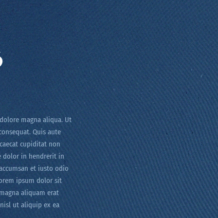
L
6
 dolore magna aliqua. Ut
consequat. Quis aute
bcaecat cupiditat non
 dolor in hendrerit in
t accumsan et iusto odio
Lorem ipsum dolor sit
 magna aliquam erat
isl ut aliquip ex ea