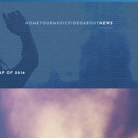
HOME
TOUR
MUSIC
VIDEO
ABOUT
NEWS
AP OF 2016