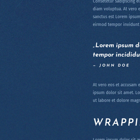
Consetetur sadipscing e
diam voluptua. At vero e
sanctus est Lorem ipsum
eirmod tempor invidunt 
„Lorem ipsum do
tempor incididu
JOHN DOE
At vero eos et accusam e
ipsum dolor sit amet. L
ut labore et dolore mag
WRAPPI
Lorem ipsum dolor sit a