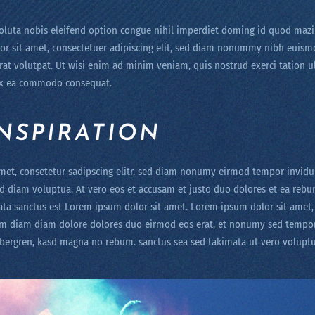
luta nobis eleifend option congue nihil imperdiet doming id quod mazi
r sit amet, consectetuer adipiscing elit, sed diam nonummy nibh euismo
at volutpat. Ut wisi enim ad minim veniam, quis nostrud exerci tation u
p ex ea commodo consequat.
INSPIRATION
met, consetetur sadipscing elitr, sed diam nonumy eirmod tempor invidun
 diam voluptua. At vero eos et accusam et justo duo dolores et ea rebum
ata sanctus est Lorem ipsum dolor sit amet. Lorem ipsum dolor sit amet,
yam diam diam dolore dolores duo eirmod eos erat, et nonumy sed tempor 
gubergren, kasd magna no rebum. sanctus sea sed takimata ut vero voluptu