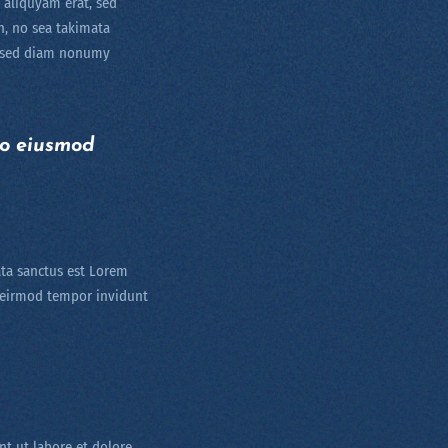
 aliquyam erat, sed
n, no sea takimata
r, sed diam nonumy
do eiusmod
ata sanctus est Lorem
y eirmod tempor invidunt
t ut labore et dolore