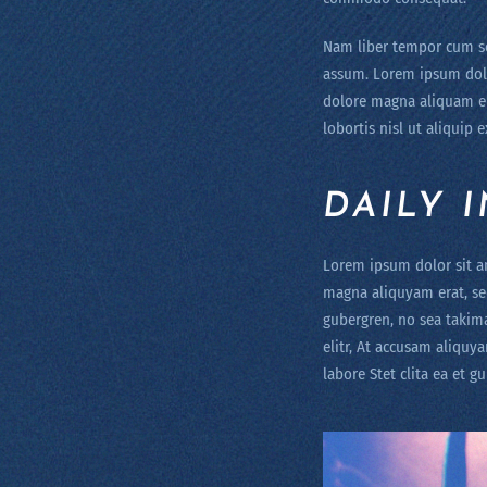
Nam liber tempor cum so
assum. Lorem ipsum dolo
dolore magna aliquam er
lobortis nisl ut aliqui
DAILY 
Lorem ipsum dolor sit a
magna aliquyam erat, sed
gubergren, no sea takim
elitr, At accusam aliqu
labore Stet clita ea et 