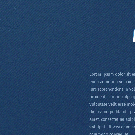
Lorem ipsum dolor sit am
enim ad minim veniam, q
iure reprehenderit in vol
proident, sunt in culpa 
vulputate velit esse mole
dignissim qui blandit pr
amet, consectetuer adip
volutpat. Ut wisi enim a
commodo consequat.