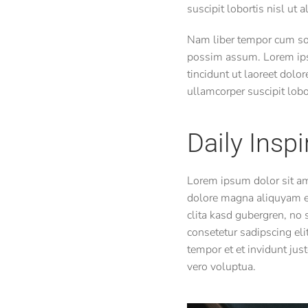
suscipit lobortis nisl ut
Nam liber tempor cum sol
possim assum. Lorem ips
tincidunt ut laoreet dolo
ullamcorper suscipit lob
Daily Inspi
Lorem ipsum dolor sit am
dolore magna aliquyam er
clita kasd gubergren, no
consetetur sadipscing el
tempor et et invidunt jus
vero voluptua.