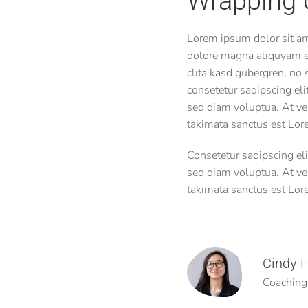
Wrapping 
Lorem ipsum dolor sit am
dolore magna aliquyam er
clita kasd gubergren, no
consetetur sadipscing el
sed diam voluptua. At ver
takimata sanctus est Lor
Consetetur sadipscing el
sed diam voluptua. At ver
takimata sanctus est Lor
Cindy H
Coaching