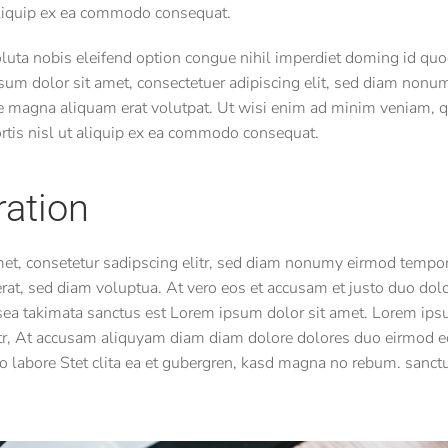
 aliquip ex ea commodo consequat.
uta nobis eleifend option congue nihil imperdiet doming id quo
um dolor sit amet, consectetuer adipiscing elit, sed diam non
re magna aliquam erat volutpat. Ut wisi enim ad minim veniam, qu
ortis nisl ut aliquip ex ea commodo consequat.
ration
et, consetetur sadipscing elitr, sed diam nonumy eirmod tempor 
at, sed diam voluptua. At vero eos et accusam et justo duo dolo
 sea takimata sanctus est Lorem ipsum dolor sit amet. Lorem ips
itr, At accusam aliquyam diam diam dolore dolores duo eirmod e
to labore Stet clita ea et gubergren, kasd magna no rebum. sanct