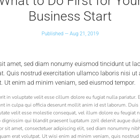
What to Do First for You
Business Start
Published —
Aug 21, 2019
it amet, sed diam nonumy euismod tincidunt ut la
t. Quis nostrud exercitation ullamco laboris nisi ut 
 Ut enim ad minim veniam, sed eiusmod tempor.
it in voluptate velit esse cillum dolore eu fugiat nulla pariatur.
unt in culpa qui officia deserunt mollit anim id est laborum. Duis
utate velit esse molestie consequat, vel illum dolore eu feugiat nu
 dignissim qui blandit praesent luptatum zzril delenit augue duis
lor sit amet, consectetuer adipiscing elit, sed diam nonummy nib
quam erat volutpat. Ut wisi enim ad minim veniam, quis nostrud 