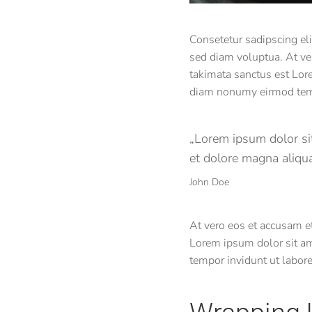
Consetetur sadipscing el
sed diam voluptua. At ver
takimata sanctus est Lore
diam nonumy eirmod temp
„Lorem ipsum dolor sit
et dolore magna aliqua
John Doe
At vero eos et accusam et
Lorem ipsum dolor sit am
tempor invidunt ut labor