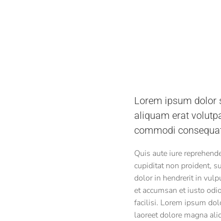
Lorem ipsum dolor s
aliquam erat volutpa
commodi consequat.
Quis aute iure reprehender
cupiditat non proident, s
dolor in hendrerit in vulp
et accumsan et iusto odio
facilisi. Lorem ipsum do
laoreet dolore magna ali