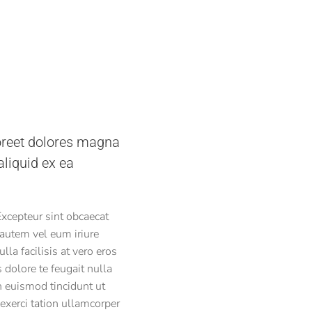
r
oreet dolores magna
aliquid ex ea
 Excepteur sint obcaecat
 autem vel eum iriure
lla facilisis at vero eros
 dolore te feugait nulla
h euismod tincidunt ut
exerci tation ullamcorper