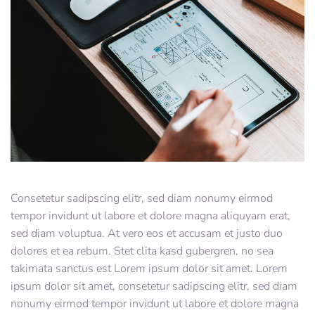
Consetetur sadipscing elitr, sed diam nonumy eirmod
tempor invidunt ut labore et dolore magna aliquyam erat,
sed diam voluptua. At vero eos et accusam et justo duo
dolores et ea rebum. Stet clita kasd gubergren, no sea
takimata sanctus est Lorem ipsum dolor sit amet. Lorem
ipsum dolor sit amet, consetetur sadipscing elitr, sed diam
nonumy eirmod tempor invidunt ut labore et dolore magna