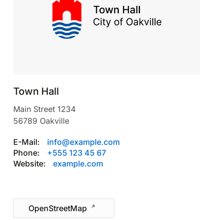
Town Hall
Main Street 1234
56789
Oakville
E-Mail:
info@example.com
Phone:
+555 123 45 67
Website:
example.com
Leaflet
|
©
OpenStreetMap
OpenStreetMap