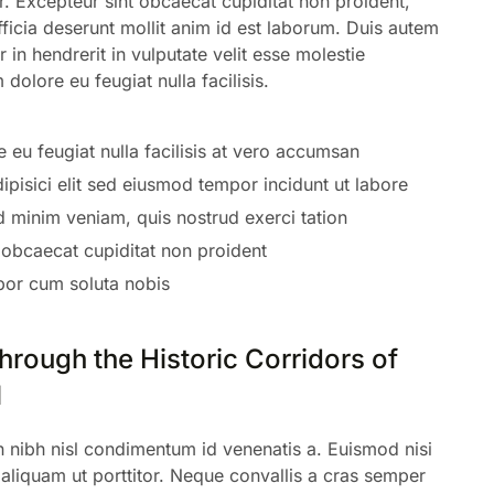
ur. Excepteur sint obcaecat cupiditat non proident,
fficia deserunt mollit anim id est laborum. Duis autem
r in hendrerit in vulputate velit esse molestie
 dolore eu feugiat nulla facilisis.
e eu feugiat nulla facilisis at vero accumsan
ipisici elit sed eiusmod tempor incidunt ut labore
d minim veniam, quis nostrud exerci tation
 obcaecat cupiditat non proident
por cum soluta nobis
rough the Historic Corridors of
l
in nibh nisl condimentum id venenatis a. Euismod nisi
 aliquam ut porttitor. Neque convallis a cras semper