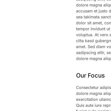
dolore magna aliq
accusam et justo d
sea takimata sanc
dolor sit amet, co
tempor invidunt ut
voluptua. At vero 
clita kasd gubergr
amet. Sed diam vol
sadipscing elitr, 
dolore magna aliq
Our Focus
Consectetur adipis
dolore magna aliq
exercitation ullam
Quis aute iure repr