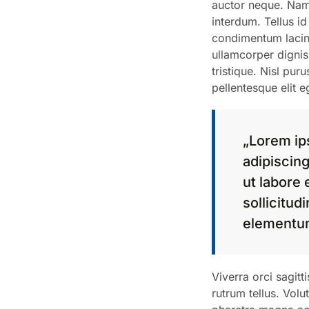
auctor neque. Nam a
interdum. Tellus id
condimentum lacini
ullamcorper dignis
tristique. Nisl pu
pellentesque elit 
„Lorem ip
adipiscing
ut labore 
sollicitud
elementu
Viverra orci sagitt
rutrum tellus. Vol