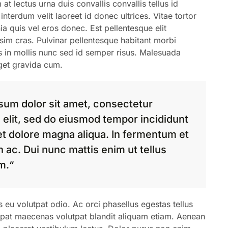
t lectus urna duis convallis convallis tellus id
 interdum velit laoreet id donec ultrices. Vitae tortor
a quis vel eros donec. Est pellentesque elit
sim cras. Pulvinar pellentesque habitant morbi
rus in mollis nunc sed id semper risus. Malesuada
eget gravida cum.
sum dolor sit amet, consectetur
 elit, sed do eiusmod tempor incididunt
et dolore magna aliqua. In fermentum et
in ac. Dui nunc mattis enim ut tellus
m.“
is eu volutpat odio. Ac orci phasellus egestas tellus
utpat maecenas volutpat blandit aliquam etiam. Aenean