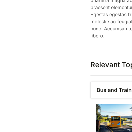
pharetra magna ac
praesent elementum
Egestas egestas fr
molestie ac feugia
nunc. Accumsan to
libero.
Relevant To
Bus and Train