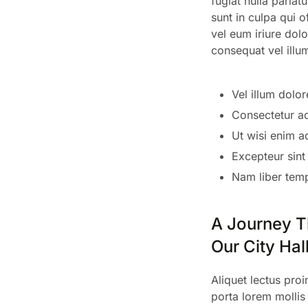
fugiat nulla pariat
sunt in culpa qui o
vel eum iriure dolo
consequat vel illum
Vel illum dolor
Consectetur ad
Ut wisi enim a
Excepteur sint
Nam liber tem
A Journey Th
Our City Hal
Aliquet lectus pro
porta lorem mollis