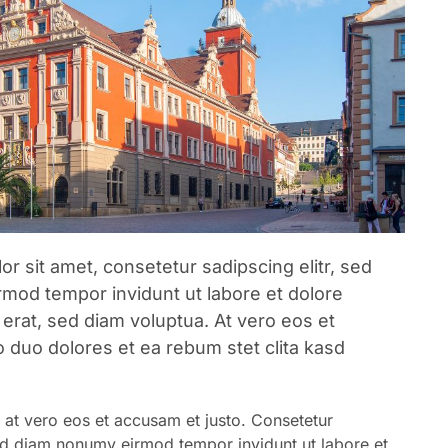
r sit amet, consetetur sadipscing elitr, sed
mod tempor invidunt ut labore et dolore
erat, sed diam voluptua. At vero eos et
 duo dolores et ea rebum stet clita kasd
at vero eos et accusam et justo. Consetetur
sed diam nonumy eirmod tempor invidunt ut labore et