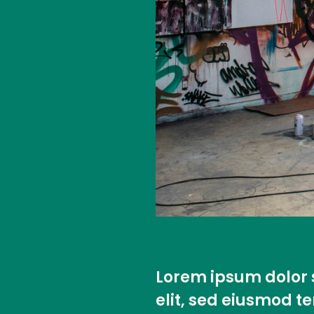
Lorem ipsum dolor s
elit, sed eiusmod t