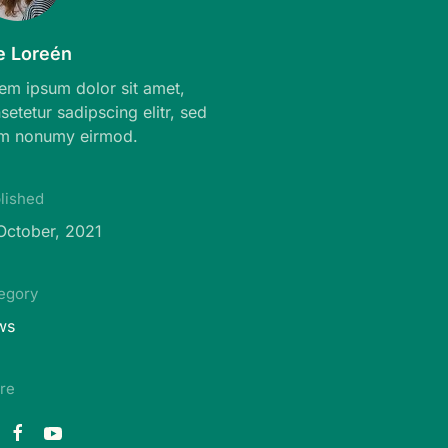
e Loreén
em ipsum dolor sit amet,
setetur sadipscing elitr, sed
m nonumy eirmod.
lished
October, 2021
egory
ws
re