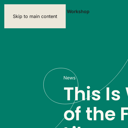
Exhibitions
Artists
Graffiti Workshop
Skip to main content
News
This Is
of the