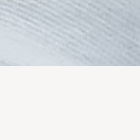
Lorem ipsum dolor sit amet
consetetur sadipscing elitr, sed
diam nonumy eirmod tempor
invidunt ut labore et dolore
magna aliquyam erat, sed diam
voluptua. Veroe accusam et
justo duo rebum.