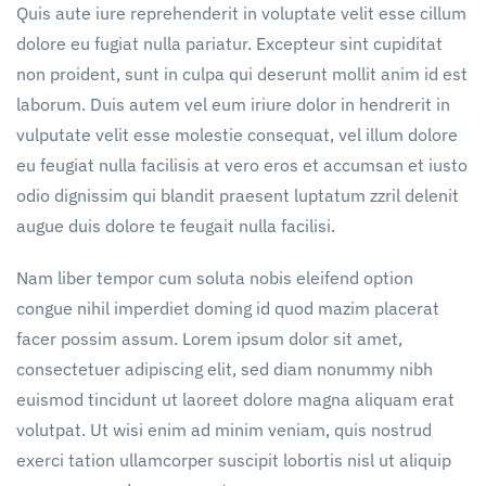
Quis aute iure reprehenderit in voluptate velit esse cillum
dolore eu fugiat nulla pariatur. Excepteur sint cupiditat
non proident, sunt in culpa qui deserunt mollit anim id est
laborum. Duis autem vel eum iriure dolor in hendrerit in
vulputate velit esse molestie consequat, vel illum dolore
eu feugiat nulla facilisis at vero eros et accumsan et iusto
odio dignissim qui blandit praesent luptatum zzril delenit
augue duis dolore te feugait nulla facilisi.
Nam liber tempor cum soluta nobis eleifend option
congue nihil imperdiet doming id quod mazim placerat
facer possim assum. Lorem ipsum dolor sit amet,
consectetuer adipiscing elit, sed diam nonummy nibh
euismod tincidunt ut laoreet dolore magna aliquam erat
volutpat. Ut wisi enim ad minim veniam, quis nostrud
exerci tation ullamcorper suscipit lobortis nisl ut aliquip