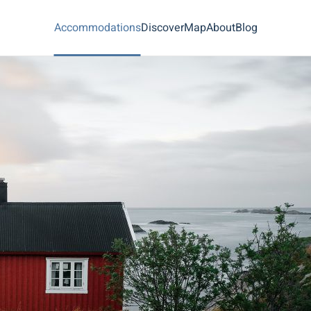
Accommodations
Discover
Map
About
Blog