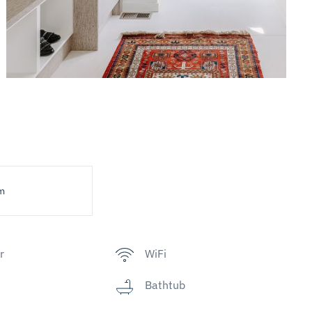
m
r
WiFi
Bathtub