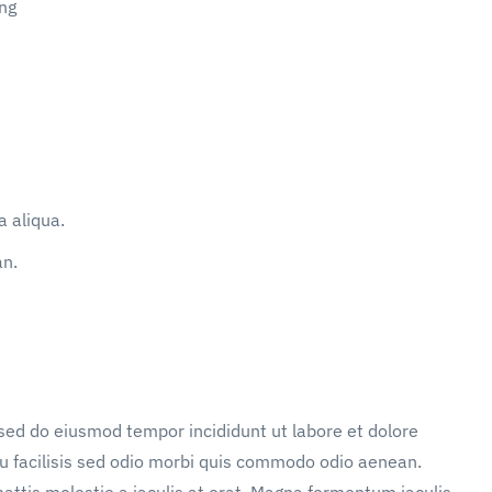
ng
 aliqua.
an.
 sed do eiusmod tempor incididunt ut labore et dolore
u facilisis sed odio morbi quis commodo odio aenean.
attis molestie a iaculis at erat. Magna fermentum iaculis