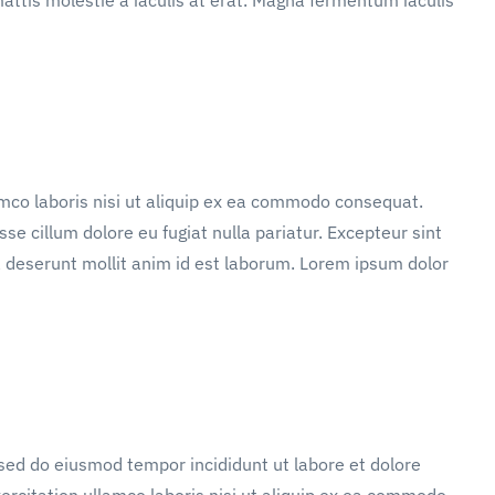
mco laboris nisi ut aliquip ex ea commodo consequat.
sse cillum dolore eu fugiat nulla pariatur. Excepteur sint
ia deserunt mollit anim id est laborum. Lorem ipsum dolor
 sed do eiusmod tempor incididunt ut labore et dolore
rcitation ullamco laboris nisi ut aliquip ex ea commodo