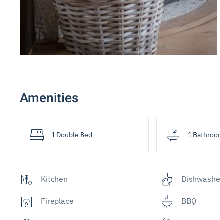
Amenities
1 Double Bed
1 Bathroo
Kitchen
Dishwashe
Fireplace
BBQ