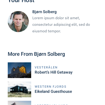
Your Host
Bjørn Solberg
Lorem ipsum dolor sit amet,
consectetur adipiscing elit, sed do
eiusmod tempor.
More From Bjørn Solberg
VESTERÅLEN
Robert’s Hill Getaway
WESTERN FJORDS
Eikeland Guesthouse