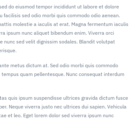
 sed do eiusmod tempor incididunt ut labore et dolore
u facilisis sed odio morbi quis commodo odio aenean.
attis molestie a iaculis at erat. Magna fermentum iaculis
rra ipsum nunc aliquet bibendum enim. Viverra orci
e nunc sed velit dignissim sodales. Blandit volutpat
erisque.
n ante metus dictum at. Sed odio morbi quis commodo
ae tempus quam pellentesque. Nunc consequat interdum
stas quis ipsum suspendisse ultrices gravida dictum fusce
. Neque viverra justo nec ultrices dui sapien. Vehicula
ae et leo. Eget lorem dolor sed viverra ipsum nunc