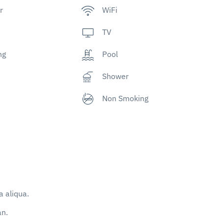
r
WiFi
TV
ng
Pool
Shower
Non Smoking
 aliqua.
an.