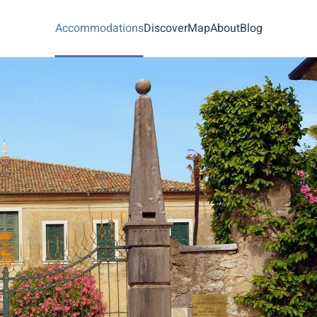
Accommodations
Discover
Map
About
Blog