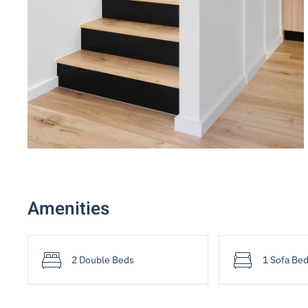
Amenities
2 Double Beds
1 Sofa Be