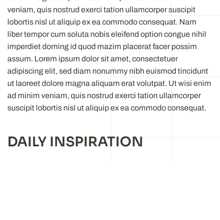
veniam, quis nostrud exerci tation ullamcorper suscipit
lobortis nisl ut aliquip ex ea commodo consequat. Nam
liber tempor cum soluta nobis eleifend option congue nihil
imperdiet doming id quod mazim placerat facer possim
assum. Lorem ipsum dolor sit amet, consectetuer
adipiscing elit, sed diam nonummy nibh euismod tincidunt
ut laoreet dolore magna aliquam erat volutpat. Ut wisi enim
ad minim veniam, quis nostrud exerci tation ullamcorper
suscipit lobortis nisl ut aliquip ex ea commodo consequat.
DAILY INSPIRATION
Lorem ipsum dolor sit amet, consetetur sadipscing elitr, sed
diam nonumy eirmod tempor invidunt ut labore et dolore
magna aliquyam erat, sed diam voluptua. At vero eos et
accusam et justo duo dolores et ea rebum. Stet clita kasd
gubergren, no sea takimata sanctus est Lorem ipsum dolor