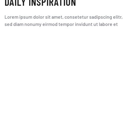
DAILY INSPIRATION
Lorem ipsum dolor sit amet, consetetur sadipscing elitr,
sed diam nonumy eirmod tempor invidunt ut labore et
dolore magna aliquyam erat, sed diam voluptua. At vero eos
et accusam et justo duo dolores et ea rebum. Stet clita kasd
gubergren, no sea takimata sanctus est Lorem ipsum dolor
sit amet. Lorem ipsum dolor sit amet, consetetur
sadipscing elitr, At accusam aliquyam diam diam dolore
dolores duo eirmod eos erat, et nonumy sed tempor et et
invidunt justo labore Stet clita ea et gubergren, kasd magna
no rebum. sanctus sea sed takimata ut vero voluptua.